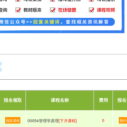
)
)
报名领取
课程名称
费用
报名
0
00054管理学原理
[下月课程]
领取课程
预约