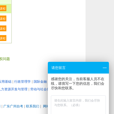
课程
课程
课程
课程
权问题
请您留言
感谢您的关注，当前客服人员不在
应用基础
|
行政管理学
|
国际金融
|
教育管理心理学
|
大学
线，请填写一下您的信息，我们会
尽快和您联系。
人力资源开发与管理
|
劳动与社会保障
|
企业经营战略
|
人
网
|
广东广州自考
|
联系我们
|
网站地图
|
地图路径
|