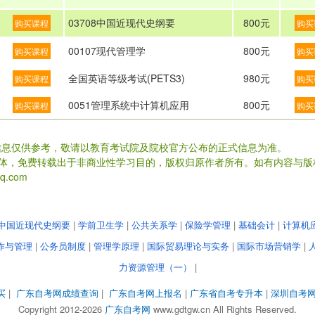
03708中国近现代史纲要
800元
购买课程
购买
00107现代管理学
800元
购买课程
购买
全国英语等级考试(PETS3)
980元
购买课程
购买
0051管理系统中计算机应用
800元
购买课程
购买
信息仅供参考，敬请以教育考试院及院校官方公布的正式信息为准。
载体，免费转载出于非商业性学习目的，版权归原作者所有。如有内容与版
.com
中国近现代史纲要
|
学前卫生学
|
公共关系学
|
保险学管理
|
基础会计
|
计算机
作与管理
|
公务员制度
|
管理学原理
|
国际贸易理论与实务
|
国际市场营销学
|
力资源管理（一）
|
买
|
广东自考网成绩查询
|
广东自考网上报名
|
广东省自考专升本
|
深圳自考
Copyright 2012-2026
广东自考网
www.gdtgw.cn All Rights Reserved.