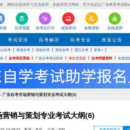
，网站信息供学习交流使用，非政府官方网站，官方信息以广东教育考试院eea.gd
书城
自考视频
准考证打印
成绩查询
免费课程
在线老师
考试安排
自考解答
自考专业
政策公告
佛山自考
珠海自考
清远自考
茂名自考
湛江自考
更多+
询
自考培训系统
广东自考考试安排
考生交流群
自考押题资料
在线答
> 广东自考市场营销与策划专业考试大纲(6)
营销与策划专业考试大纲(6)
05-31 13:49:27 来源：其它 点击：
530
自考在线学习
+