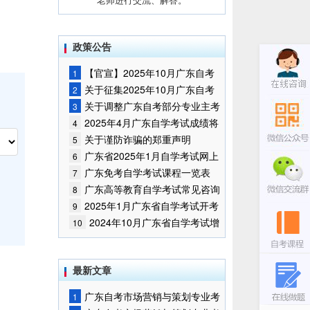
政策公告
【官宣】2025年10月广东自考
1
报名时间通知
关于征集2025年10月广东自考
2
增加开考停考专业部分课程意向的
关于调整广东自考部分专业主考
3
通告
学校的通知
2025年4月广东自学考试成绩将
4
于5月9日公布
关于谨防诈骗的郑重声明
5
广东省2025年1月自学考试网上
6
报名报考须知
广东免考自学考试课程一览表
7
广东高等教育自学考试常见咨询
8
问题
2025年1月广东省自学考试开考
9
课程考试时间安排和使用教材的通
2024年10月广东省自学考试增
10
知
加一门开考课程的通告
最新文章
广东自考市场营销与策划专业考
1