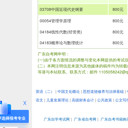
03708中国近现代史纲要
800元
00054管理学原理
800元
04184线性代数(经管类)
800元
04183概率论与数理统计
800元
广东自考网申明：
(一)由于各方面情况的调整与变化本网提供的考试
(二）本网注明信息来源为其他媒体的稿件均为转
等请与本站联系。联系方式：邮件 1105058242@qq
英语（二）
|
中国文化概论
|
思想道德修养与法律基础
|
语文
|
儿童发展理论
|
高级财务会计
|
公共政策
|
公文写
序选择报考专业
广东自学考试网
|
广东省自考网
|
广东自考书籍购