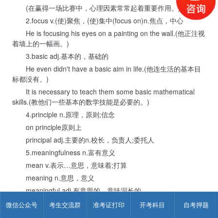
(在赢得一场比赛中，心理因素常常起着重要作用。)
2.focus v.(使)聚焦，(使)集中(focus on)n.焦点，中心
He is focusing his eyes on a painting on the wall.(他正注视
着墙上的一幅画。)
3.basic adj.基本的，基础的
He even didn't have a basic aim in life.(他连生活的基本目
标都没有。)
It is necessary to teach them some basic mathematical
skills.(教他们一些基本的数学技能是必要的。)
4.principle n.原理，原则;信念
on principle原则上
principal adj.主要的n.校长，负责人;委托人
5.meaningfulness n.富有意义
mean v.表示…意思，意味着;打算
meaning n.意思，意义
meaningful adj.有意思的，意味深长的
meaningless adj.没有意
微信公众号
考生交流群
准考证打印
开考科目
自考押题
6.organization n.组织;机构