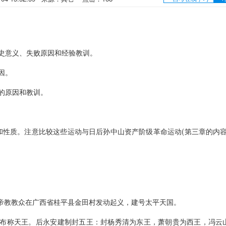
史意义、失败原因和经验教训。
因。
的原因和教训。
质。注意比较这些运动与日后孙中山资产阶级革命运动(第三章的内容
帝教教众在广西省桂平县金田村发动起义，建号太平天国。
宣布称天王。后永安建制封五王：封杨秀清为东王，萧朝贵为西王，冯云