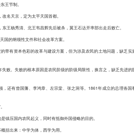
受东王节制。
，改名天京，定为太平天国首都。
，东王杨秀清、北王韦昌辉先后被杀，翼王石达开率部出走后败亡。
平天国的纲领性文件和社会改革方案。
定的带有资本色彩的改革与建设方案，但为涉及农民的土地问题，缺乏实
64年失败。失败的根本原因是农民阶级的阶级局限性，换言之，缺乏先进的
，还有曾国藩、李鸿章、左宗棠、张之洞等。1861年成立的总理各国
”。
是镇压国内农民起义，同时有抵御外国侵略的目的。
概括出来：中学为体，西学为用。