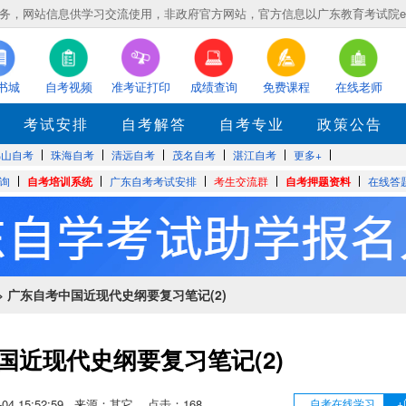
，网站信息供学习交流使用，非政府官方网站，官方信息以广东教育考试院eea.gd
书城
自考视频
准考证打印
成绩查询
免费课程
在线老师
考试安排
自考解答
自考专业
政策公告
佛山自考
珠海自考
清远自考
茂名自考
湛江自考
更多+
询
自考培训系统
广东自考考试安排
考生交流群
自考押题资料
在线答
> 广东自考中国近现代史纲要复习笔记(2)
国近现代史纲要复习笔记(2)
06-04 15:52:59 来源：其它 点击：
168
自考在线学习
+