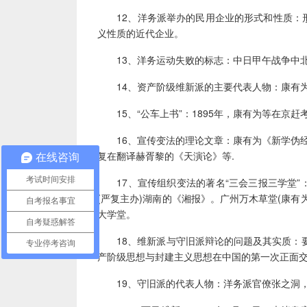
12、洋务派举办的民用企业的形式和性质：形
义性质的近代企业。
13、洋务运动失败的标志：中日甲午战争中北
14、资产阶级维新派的主要代表人物：康有为
15、“公车上书”：1895年，康有为等在京赶
16、宣传变法的理论文章：康有为《新学伪经
复在翻译赫胥黎的《天演论》等.
在线咨询
考试时间安排
17、宣传组织变法的著名“三会三报三学堂”：
(严复主办)湖南的《湘报》。广州万木草堂(康有
自考报名事宜
大学堂。
自考疑惑解答
18、维新派与守旧派辩论的问题及其实质：要
专业停考咨询
产阶级思想与封建主义思想在中国的第一次正面
19、守旧派的代表人物：洋务派官僚张之洞，