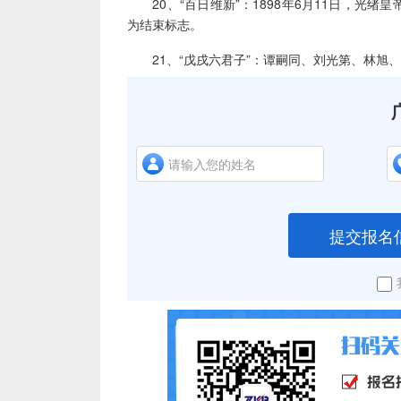
20、“百日维新”：1898年6月11日，光绪皇
为结束标志。
21、“戊戌六君子”：谭嗣同、刘光第、林旭
提交报名