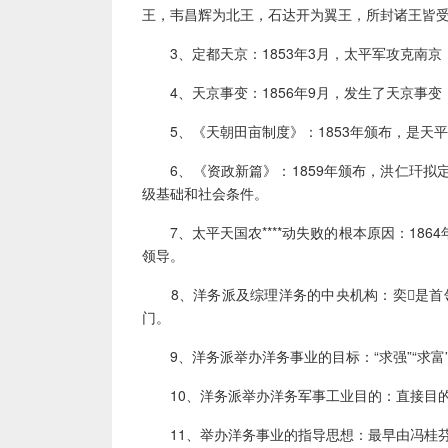
王，韦昌辉为北王，石达开为翼王，所封诸王皆
3、定都天京：1853年3月，太平军攻克南京
4、天京事变：1856年9月，发生了天京事变
5、《天朝田亩制度》：1853年颁布，是天
6、《资政新篇》：1859年颁布，洪仁玕拟
级基础和社会条件。
7、太平天国农****动失败的根本原因：18
领导。
8、洋务派及综理洋务的中央机构：奕是首领
门。
9、洋务派举办洋务事业的目标：“求强”“求富
10、洋务派举办洋务军事工业目的：直接目的
11、举办洋务事业的指导思想：最早由冯桂芬