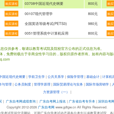
03708中国近现代史纲要
800元
购买课程
购买
00107现代管理学
800元
购买课程
购买
全国英语等级考试(PETS3)
980元
购买课程
购买
0051管理系统中计算机应用
800元
购买课程
购买
信息仅供参考，敬请以教育考试院及院校官方公布的正式信息为准。
载体，免费转载出于非商业性学习目的，版权归原作者所有。如有内容与版
.com
中国近现代史纲要
|
学前卫生学
|
公共关系学
|
保险学管理
|
基础会计
|
计算机
作与管理
|
公务员制度
|
管理学原理
|
国际贸易理论与实务
|
国际市场营销学
|
力资源管理（一）
|
买
|
广东自考网成绩查询
|
广东自考网上报名
|
广东省自考专升本
|
深圳自考
Copyright 2012-2026
广东自考网
www.gdtgw.cn All Rights Reserved.
自学考试民间交流网站，近期广东自学考试动态请各位考生以省教育考试院、各