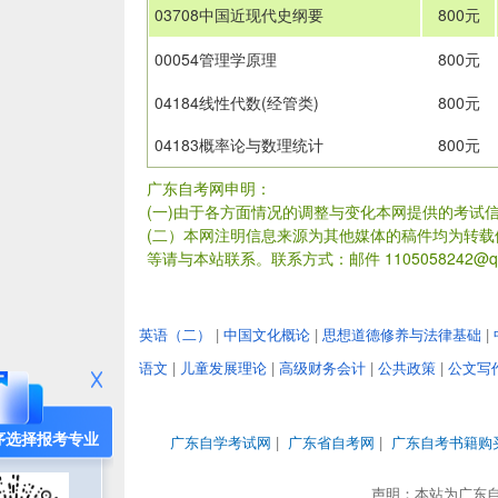
03708中国近现代史纲要
800元
00054管理学原理
800元
04184线性代数(经管类)
800元
04183概率论与数理统计
800元
广东自考网申明：
(一)由于各方面情况的调整与变化本网提供的考试
(二）本网注明信息来源为其他媒体的稿件均为转
等请与本站联系。联系方式：邮件 1105058242@qq
英语（二）
|
中国文化概论
|
思想道德修养与法律基础
|
语文
|
儿童发展理论
|
高级财务会计
|
公共政策
|
公文写
序选择报考专业
广东自学考试网
|
广东省自考网
|
广东自考书籍购
声明：本站为广东