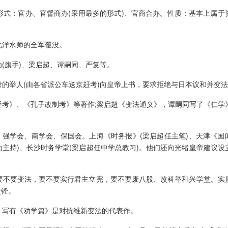
式：官办、官督商办(采用最多的形式)、官商合办。性质：基本上属于
洋水师的全军覆没。
(旗手)、梁启超、谭嗣同、严复等。
考的举人(由各省派公车送京赶考)向皇帝上书，要求拒绝与日本议和并变
考》、《孔子改制考》等著作;梁启超《变法通义》，谭嗣同写了《仁学
强学会、南学会、保国会。上海《时务报》(梁启超任主笔)、天津《国
为主持)、长沙时务学堂(梁启超任中学总教习)。他们还向光绪皇帝建议设
不要变法，要不要实行君主立宪，要不要废八股、改科举和兴学堂。实
交锋。
写有《劝学篇》是对抗维新变法的代表作。