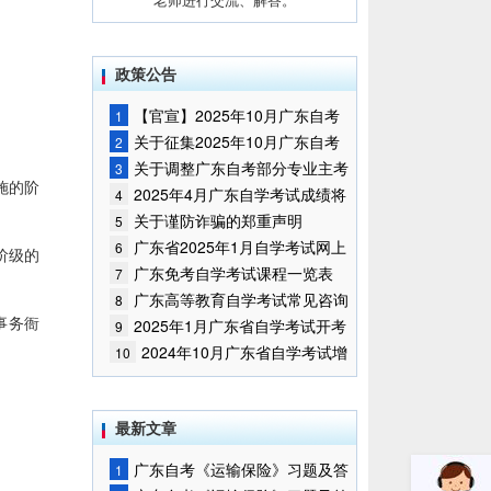
政策公告
【官宣】2025年10月广东自考
1
报名时间通知
关于征集2025年10月广东自考
2
增加开考停考专业部分课程意向的
关于调整广东自考部分专业主考
3
施的阶
通告
学校的通知
2025年4月广东自学考试成绩将
4
于5月9日公布
关于谨防诈骗的郑重声明
5
广东省2025年1月自学考试网上
6
阶级的
报名报考须知
广东免考自学考试课程一览表
7
广东高等教育自学考试常见咨询
8
事务衙
问题
2025年1月广东省自学考试开考
9
课程考试时间安排和使用教材的通
2024年10月广东省自学考试增
10
知
加一门开考课程的通告
最新文章
广东自考《运输保险》习题及答
1