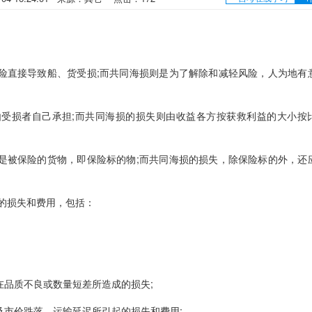
险直接导致船、货受损;而共同海损则是为了解除和减轻风险，人为地有
受损者自己承担;而共同海损的损失则由收益各方按获救利益的大小按
是被保险的货物，即保险标的物;而共同海损的损失，除保险标的外，还
的损失和费用，包括：
品质不良或数量短差所造成的损失;
市价跌落、运输延迟所引起的损失和费用;