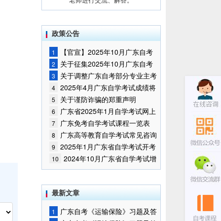
政策公告
【官宣】2025年10月广东自考
1
报名时间通知
关于征集2025年10月广东自考
2
增加开考停考专业部分课程意向的
关于调整广东自考部分专业主考
3
通告
学校的通知
2025年4月广东自学考试成绩将
4
于5月9日公布
关于谨防诈骗的郑重声明
5
广东省2025年1月自学考试网上
6
报名报考须知
广东免考自学考试课程一览表
7
广东高等教育自学考试常见咨询
8
问题
2025年1月广东省自学考试开考
9
课程考试时间安排和使用教材的通
2024年10月广东省自学考试增
10
知
加一门开考课程的通告
最新文章
广东自考《运输保险》习题及答
1