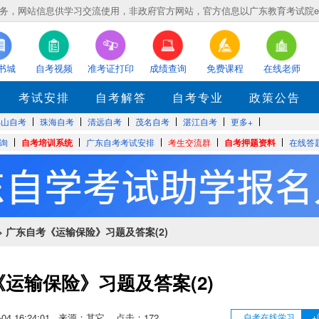
，网站信息供学习交流使用，非政府官方网站，官方信息以广东教育考试院eea.gd
书城
自考视频
准考证打印
成绩查询
免费课程
在线老师
考试安排
自考解答
自考专业
政策公告
佛山自考
珠海自考
清远自考
茂名自考
湛江自考
更多+
询
自考培训系统
广东自考考试安排
考生交流群
自考押题资料
在线答
> 广东自考《运输保险》习题及答案(2)
运输保险》习题及答案(2)
06-04 16:24:01 来源：其它 点击：
172
自考在线学习
+