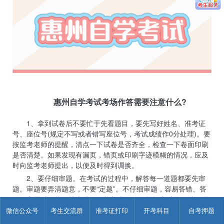
惠州自学考试考场作答需要注意什么?
1、拿到试卷后不要忙于先看题目，要先写好姓名、准考证
号、座位号(规定不写或者错写座位号，考试成绩作0分处理)。要
按监考老师的提醒，清点一下试卷是否齐全，检查一下卷面印刷
是否清楚。如果发现有漏页，错页或印刷字迹模糊的情况，应及
时向监考老师提出，以便及时得到调换。
2、要仔细审题。在考试的过程中，解答每一道题都要先审
题。审题要弄清题意，不要“定题”。不仔细审题，容易答错、答
偏。审题时不能粗枝大叶，不能想当然，不能操之过急，特别是
那些形式上类似以前曾经做过的题目，要特别注意，有的考生将
微信公众号
考生交流群
准考证打印
开考科目
自考押题
考题匆匆看一眼，认为题目似乎与自己复习中遇到的相同，就按