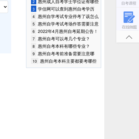
始报考！
惠州成人自考学士学位证有哪些
2
作用？
学信网可以查到惠州自考学历
3
吗？
惠州自学考试专业停考了该怎么
4
办？
惠州自学考试考场作答需要注意
5
什么？
2022年4月惠州自考延期公告！
6
惠州自考可以考几个专业？
7
惠州自考本科有哪些专业？
8
惠州自考考前准备需要注意哪
9
些？
惠州自考本科主要都要考哪些
10
科目？