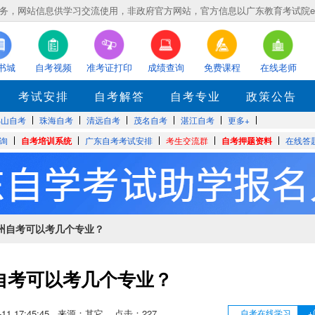
，网站信息供学习交流使用，非政府官方网站，官方信息以广东教育考试院eea.gd
书城
自考视频
准考证打印
成绩查询
免费课程
在线老师
考试安排
自考解答
自考专业
政策公告
佛山自考
珠海自考
清远自考
茂名自考
湛江自考
更多+
询
自考培训系统
广东自考考试安排
考生交流群
自考押题资料
在线答
惠州自考可以考几个专业？
自考可以考几个专业？
04-11 17:45:45 来源：其它 点击：
227
自考在线学习
+