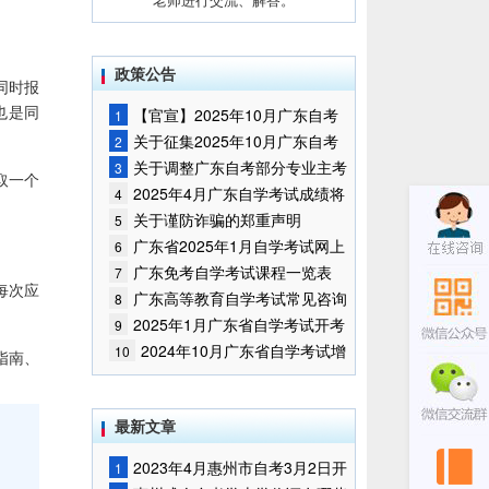
政策公告
同时报
也是同
【官宣】2025年10月广东自考
1
报名时间通知
关于征集2025年10月广东自考
2
增加开考停考专业部分课程意向的
关于调整广东自考部分专业主考
3
取一个
通告
学校的通知
2025年4月广东自学考试成绩将
4
于5月9日公布
关于谨防诈骗的郑重声明
5
广东省2025年1月自学考试网上
6
报名报考须知
广东免考自学考试课程一览表
7
每次应
广东高等教育自学考试常见咨询
8
问题
2025年1月广东省自学考试开考
9
课程考试时间安排和使用教材的通
2024年10月广东省自学考试增
10
指南、
知
加一门开考课程的通告
最新文章
2023年4月惠州市自考3月2日开
1