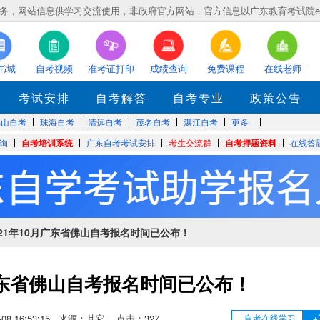
，网站信息供学习交流使用，非政府官方网站，官方信息以广东教育考试院eea.gd
书城
自考视频
准考证打印
成绩查询
免费课程
在线老师
考试安排
自考解答
自考专业
政策公告
佛山自考
珠海自考
清远自考
茂名自考
湛江自考
更多+
询
自考培训系统
广东自考考试安排
考生交流群
自考押题资料
在线答
2021年10月广东省佛山自考报名时间已公布！
月广东省佛山自考报名时间已公布！
05-08 16:53:15 来源：其它 点击：
327
自考在线学习
+