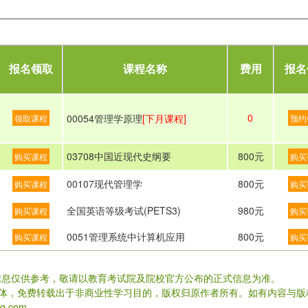
报名领取
课程名称
费用
报名
0
00054管理学原理
[下月课程]
领取课程
预约
03708中国近现代史纲要
800元
购买课程
购买
00107现代管理学
800元
购买课程
购买
全国英语等级考试(PETS3)
980元
购买课程
购买
0051管理系统中计算机应用
800元
购买课程
购买
信息仅供参考，敬请以教育考试院及院校官方公布的正式信息为准。
载体，免费转载出于非商业性学习目的，版权归原作者所有。如有内容与版
.com