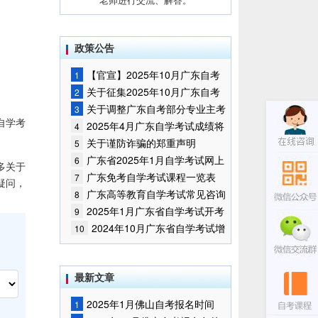
政策公告
【官宣】2025年10月广东自考
1
报名时间通知
关于征集2025年10月广东自考
2
增加开考停考专业部分课程意向的
关于调整广东自考部分专业主考
3
通告
自学考
学校的通知
2025年4月广东自学考试成绩将
4
于5月9日公布
关于谨防诈骗的郑重声明
5
广东省2025年1月自学考试网上
6
多关于
报名报考须知
广东免考自学考试课程一览表
7
疑问，
广东高等教育自学考试常见咨询
8
问题
2025年1月广东省自学考试开考
9
课程考试时间安排和使用教材的通
2024年10月广东省自学考试增
10
知
加一门开考课程的通告
最新文章
2025年1月佛山自考报名时间
1