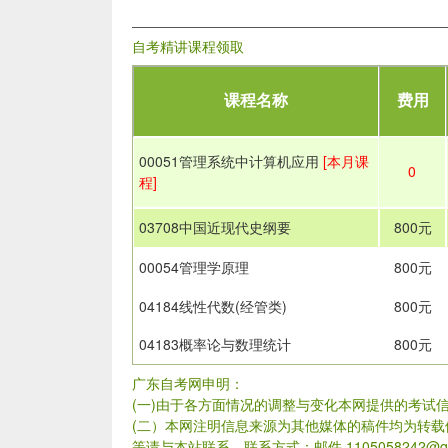
自考精讲课程领取
课程名称
费用
00051管理系统中计算机应用
[本月课
0
程]
03708中国近现代史纲要
800元
00054管理学原理
800元
04184线性代数(经管类)
800元
04183概率论与数理统计
800元
广东自考网申明：
(一)由于各方面情况的调整与变化本网提供的考试
(二）本网注明信息来源为其他媒体的稿件均为转
等请与本站联系。联系方式：邮件 1105058242@qq