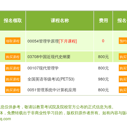
报名领取
课程名称
费用
报名
0
00054管理学原理
[下月课程]
领取课程
预约
03708中国近现代史纲要
800元
购买课程
购买
00107现代管理学
800元
购买课程
购买
全国英语等级考试(PETS3)
980元
购买课程
购买
0051管理系统中计算机应用
800元
购买课程
购买
信息仅供参考，敬请以教育考试院及院校官方公布的正式信息为准。
载体，免费转载出于非商业性学习目的，版权归原作者所有。如有内容与版
.com