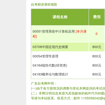
自考精讲课程领取
课程名称
费用
00051管理系统中计算机应用
[本月课
0
程]
03708中国近现代史纲要
800元
00054管理学原理
800元
04184线性代数(经管类)
800元
04183概率论与数理统计
800元
广东自考网申明：
(一)由于各方面情况的调整与变化本网提供的考试
(二）本网注明信息来源为其他媒体的稿件均为转
等请与本站联系。联系方式：邮件 1105058242@qq