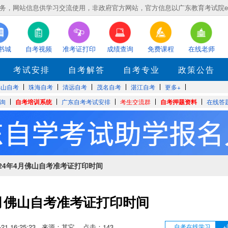
，网站信息供学习交流使用，非政府官方网站，官方信息以广东教育考试院eea.gd
书城
自考视频
准考证打印
成绩查询
免费课程
在线老师
考试安排
自考解答
自考专业
政策公告
佛山自考
珠海自考
清远自考
茂名自考
湛江自考
更多+
询
自考培训系统
广东自考考试安排
考生交流群
自考押题资料
在线答
024年4月佛山自考准考证打印时间
4月佛山自考准考证打印时间
03-21 16:25:23 来源：其它 点击：
143
自考在线学习
+