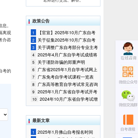
政策公告
信息。
隔离观
【官宣】2025年10月广东自考
1
报名时间通知
考办咨
关于征集2025年10月广东自考
2
增加开考停考专业部分课程意向的
关于调整广东自考部分专业主考
3
通告
学校的通知
2025年4月广东自学考试成绩将
4
于5月9日公布
关于谨防诈骗的郑重声明
5
广东省2025年1月自学考试网上
6
自考的
报名报考须知
广东免考自学考试课程一览表
7
广东高等教育自学考试常见咨询
8
问题
2025年1月广东省自学考试开考
9
课程考试时间安排和使用教材的通
2024年10月广东省自学考试增
10
知
加一门开考课程的通告
最新文章
2025年1月佛山自考报名时间
1