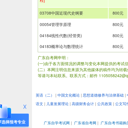
程]
03708中国近现代史纲要
800元
00054管理学原理
800元
04184线性代数(经管类)
800元
04183概率论与数理统计
800元
广东自考网申明：
(一)由于各方面情况的调整与变化本网提供的考试
(二）本网注明信息来源为其他媒体的稿件均为转
等请与本站联系。联系方式：邮件 1105058242@qq
英语（二）
|
中国文化概论
|
思想道德修养与法律基础
|
语文
|
儿童发展理论
|
高级财务会计
|
公共政策
|
公文写
序选择报考专业
广东自学考试网
|
广东省自考网
|
广东自考书籍购