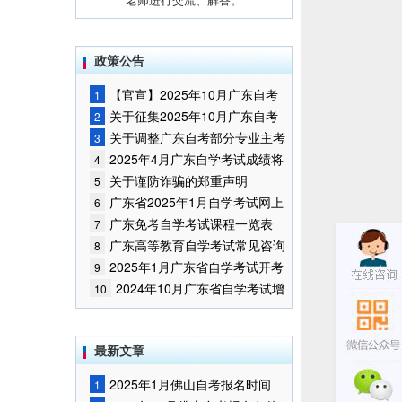
政策公告
【官宣】2025年10月广东自考
1
报名时间通知
关于征集2025年10月广东自考
2
增加开考停考专业部分课程意向的
关于调整广东自考部分专业主考
3
通告
学校的通知
2025年4月广东自学考试成绩将
4
于5月9日公布
关于谨防诈骗的郑重声明
5
广东省2025年1月自学考试网上
6
报名报考须知
广东免考自学考试课程一览表
7
广东高等教育自学考试常见咨询
8
问题
2025年1月广东省自学考试开考
9
课程考试时间安排和使用教材的通
2024年10月广东省自学考试增
10
知
加一门开考课程的通告
最新文章
2025年1月佛山自考报名时间
1