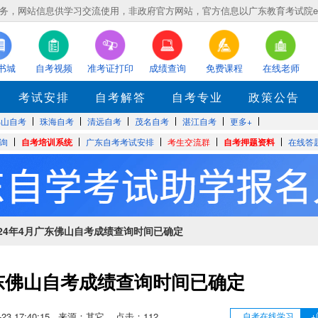
，网站信息供学习交流使用，非政府官方网站，官方信息以广东教育考试院eea.gd
书城
自考视频
准考证打印
成绩查询
免费课程
在线老师
考试安排
自考解答
自考专业
政策公告
佛山自考
珠海自考
清远自考
茂名自考
湛江自考
更多+
询
自考培训系统
广东自考考试安排
考生交流群
自考押题资料
在线答
2024年4月广东佛山自考成绩查询时间已确定
广东佛山自考成绩查询时间已确定
05-23 17:40:15 来源：其它 点击：
112
自考在线学习
+