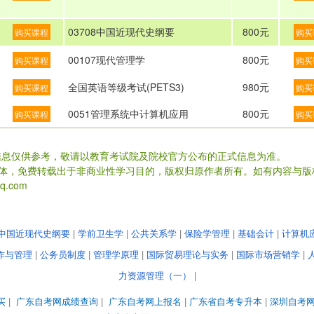
03708中国近现代史纲要
800元
购买课程
购买
00107现代管理学
800元
购买课程
购买
全国英语等级考试(PETS3)
980元
购买课程
购买
0051管理系统中计算机应用
800元
购买课程
购买
信息仅供参考，敬请以教育考试院及院校官方公布的正式信息为准。
载体，免费转载出于非商业性学习目的，版权归原作者所有。如有内容与版
.com
中国近现代史纲要
|
学前卫生学
|
公共关系学
|
保险学管理
|
基础会计
|
计算机
作与管理
|
公务员制度
|
管理学原理
|
国际贸易理论与实务
|
国际市场营销学
|
力资源管理（一）
|
买
|
广东自考网成绩查询
|
广东自考网上报名
|
广东省自考专升本
|
深圳自考