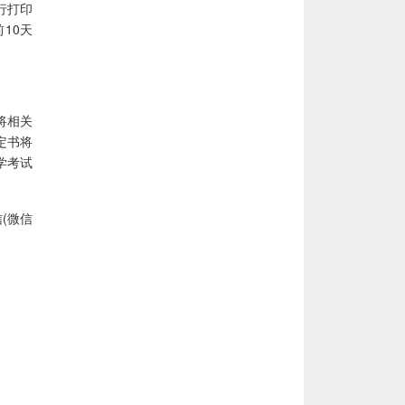
行打印
10天
将相关
定书将
学考试
(微信