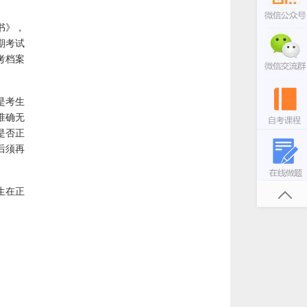
书》，
期考试
考档案
是考生
准确无
是否正
后须再
生在正