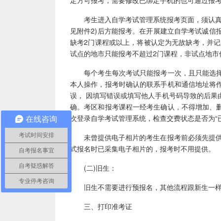
定方可报考，需要修改已绑定手机的也可通过报
考生进入自学考试管理系统报考页面，须认真、
见附件2)后方能报考。在开展建立自学考试诚信
缺考2门课程或以上，将被认定为无故缺考，并记
试点的地市只能报考不超过2门课程，非试点地市
每个考生每次考试只能报考一次，且只能选择
本人操作，报考时确认的联系手机和通信地址将
误， 因填写错误或填写他人手机号码导致的后果
确。考区和报考课程一经考生确认，不得增加、
次登录自学考试管理系统，检查交费状态是否为“
在线咨询
考试时间安排
未曾提供电子相片的考生在报考前必须先提供指
式报名时已采集电子相片的，报考时不用提供。
自考报名事宜
自考疑惑解答
(二)旧生：
专业停考咨询
旧生不需要进行预报名，其他流程跟新生一
三、打印准考证