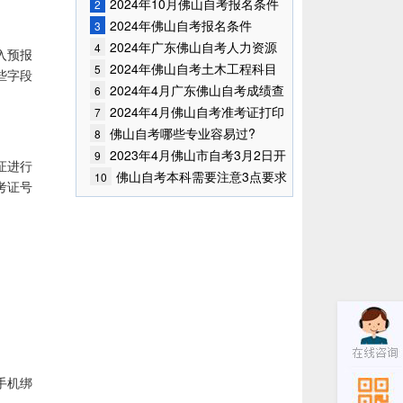
2024年10月佛山自考报名条件
2
已公布!
2024年佛山自考报名条件
3
2024年广东佛山自考人力资源
4
入预报
管理专业有哪些考试科目?
2024年佛山自考土木工程科目
5
些字段
都有哪些?
2024年4月广东佛山自考成绩查
6
询时间已确定
2024年4月佛山自考准考证打印
7
时间
佛山自考哪些专业容易过?
8
2023年4月佛山市自考3月2日开
9
证进行
始报考！
佛山自考本科需要注意3点要求
10
考证号
手机绑