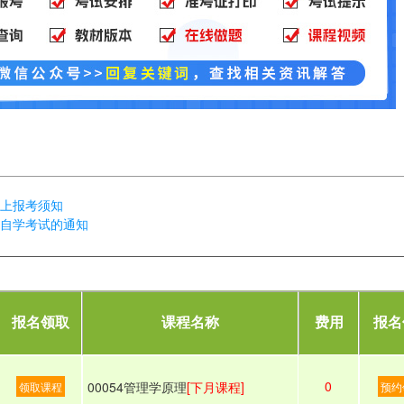
网上报考须知
育自学考试的通知
报名领取
课程名称
费用
报名
0
00054管理学原理
[下月课程]
领取课程
预约