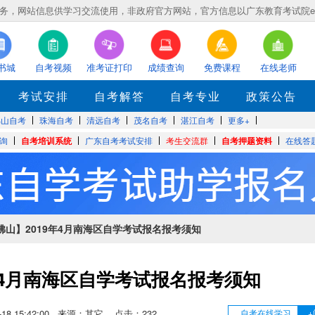
，网站信息供学习交流使用，非政府官方网站，官方信息以广东教育考试院eea.gd
书城
自考视频
准考证打印
成绩查询
免费课程
在线老师
考试安排
自考解答
自考专业
政策公告
佛山自考
珠海自考
清远自考
茂名自考
湛江自考
更多+
询
自考培训系统
广东自考考试安排
考生交流群
自考押题资料
在线答
【佛山】2019年4月南海区自学考试报名报考须知
年4月南海区自学考试报名报考须知
02-18 15:42:00 来源：其它 点击：
232
自考在线学习
+