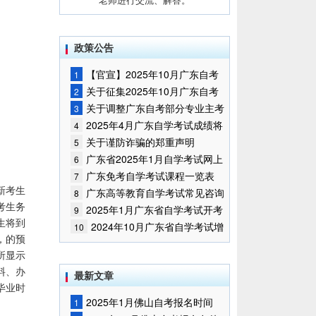
政策公告
【官宣】2025年10月广东自考
1
报名时间通知
关于征集2025年10月广东自考
2
增加开考停考专业部分课程意向的
关于调整广东自考部分专业主考
3
通告
学校的通知
2025年4月广东自学考试成绩将
4
于5月9日公布
关于谨防诈骗的郑重声明
5
广东省2025年1月自学考试网上
6
报名报考须知
广东免考自学考试课程一览表
7
[新考生
广东高等教育自学考试常见咨询
8
考生务
问题
2025年1月广东省自学考试开考
9
生将到
课程考试时间安排和使用教材的通
2024年10月广东省自学考试增
10
，的预
知
加一门开考课程的通告
所显示
料、办
最新文章
毕业时
2025年1月佛山自考报名时间
1