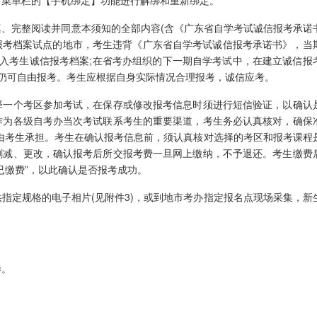
考菜单栏的【手机绑定】功能进行解绑和重新绑定。
完整阅读并同意本须知的全部内容(含《广东省自学考试诚信报考承诺
报考档案试点的地市，考生违背《广东省自学考试诚信报考承诺书》，当
入考生诚信报考档案;在省考办组织的下一期自学考试中，在建立诚信报
仍可自由报考。考生应根据自身实际情况合理报考，诚信应考。
一个考区参加考试，在保存或修改报考信息时须进行短信验证，以确认
作为各级自考办当次考试联系考生的重要渠道，考生务必认真核对，确保
由考生承担。考生在确认报考信息前，须认真核对选择的考区和报考课程
删减、更改，确认报考后所交报考费一旦网上缴纳，不予退还。考生缴费
已缴费”，以此确认是否报考成功。
定规格的电子相片(见附件3)，或到地市考办指定报名点现场采集，新
样。