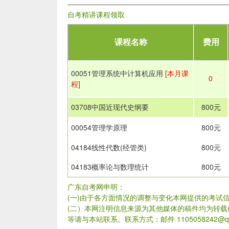
自考精讲课程领取
课程名称
费用
00051管理系统中计算机应用
[本月课
0
程]
03708中国近现代史纲要
800元
00054管理学原理
800元
04184线性代数(经管类)
800元
04183概率论与数理统计
800元
广东自考网申明：
(一)由于各方面情况的调整与变化本网提供的考试
(二）本网注明信息来源为其他媒体的稿件均为转
等请与本站联系。联系方式：邮件 1105058242@qq