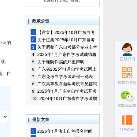
。
政策公告
【官宣】2025年10月广东自考
1
报名时间通知
关于征集2025年10月广东自考
2
毕业证的
增加开考停考专业部分课程意向的
关于调整广东自考部分专业主考
3
通告
学校的通知
2025年4月广东自学考试成绩将
4
于5月9日公布
手续。
关于谨防诈骗的郑重声明
5
广东省2025年1月自学考试网上
6
南、自
报名报考须知
广东免考自学考试课程一览表
7
广东高等教育自学考试常见咨询
8
问题
2025年1月广东省自学考试开考
9
课程考试时间安排和使用教材的通
2024年10月广东省自学考试增
10
知
加一门开考课程的通告
最新文章
2025年1月佛山自考报名时间
1