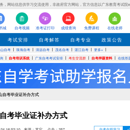
，网站信息供学习交流使用，非政府官方网站，官方信息以广东教育考试院eea.gd
书城
自考视频
准考证打印
成绩查询
免费课程
在线老师
考试安排
自考解答
自考专业
政策公告
佛山自考
珠海自考
清远自考
茂名自考
湛江自考
更多+
询
自考培训系统
广东自考考试安排
考生交流群
自考押题资料
在线答
佛山自考毕业证补办方式
自考毕业证补办方式
05-24 16:52:10 来源：其它 点击：
257
自考在线学习
+