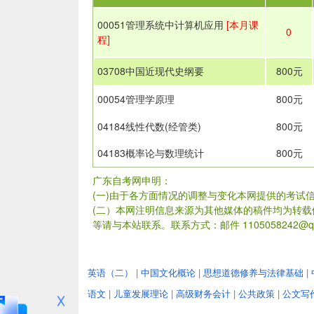
00051管理系统中计算机应用
[本月课
0
程]
03708中国近现代史纲要
800元
00054管理学原理
800元
04184线性代数(经管类)
800元
04183概率论与数理统计
800元
广东自考网申明：
(一)由于各方面情况的调整与变化本网提供的考试
(二）本网注明信息来源为其他媒体的稿件均为转
等请与本站联系。联系方式：邮件 1105058242@qq
英语（二）
|
中国文化概论
|
思想道德修养与法律基础
|
语文
|
儿童发展理论
|
高级财务会计
|
公共政策
|
公文写