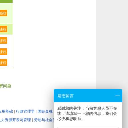
领取
课程
课程
课程
课程
权问题
请您留言
感谢您的关注，当前客服人员不在
应用基础
|
行政管理学
|
国际金融
|
教育管理心理学
|
大学
线，请填写一下您的信息，我们会
尽快和您联系。
人力资源开发与管理
|
劳动与社会保障
|
企业经营战略
|
人