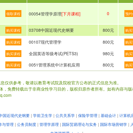
0
00054管理学原理
[下月课程]
领取课程
预约
03708中国近现代史纲要
800元
购买课程
购买
00107现代管理学
800元
购买课程
购买
全国英语等级考试(PETS3)
980元
购买课程
购买
0051管理系统中计算机应用
800元
购买课程
购买
信息仅供参考，敬请以教育考试院及院校官方公布的正式信息为准。
载体，免费转载出于非商业性学习目的，版权归原作者所有。如有内容与版
.com
中国近现代史纲要
|
学前卫生学
|
公共关系学
|
保险学管理
|
基础会计
|
计算机
作与管理
|
公务员制度
|
管理学原理
|
国际贸易理论与实务
|
国际市场营销学
|