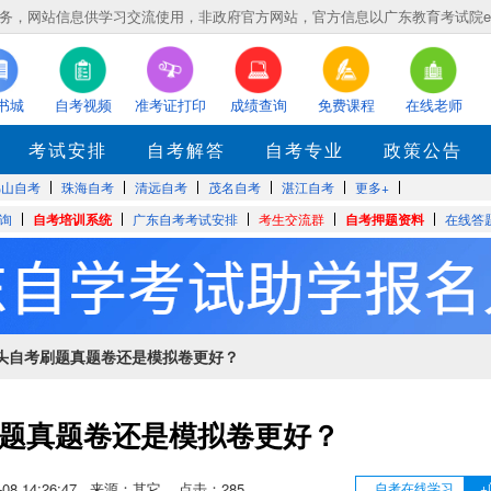
，网站信息供学习交流使用，非政府官方网站，官方信息以广东教育考试院eea.gd
书城
自考视频
准考证打印
成绩查询
免费课程
在线老师
考试安排
自考解答
自考专业
政策公告
佛山自考
珠海自考
清远自考
茂名自考
湛江自考
更多+
询
自考培训系统
广东自考考试安排
考生交流群
自考押题资料
在线答
汕头自考刷题真题卷还是模拟卷更好？
题真题卷还是模拟卷更好？
12-08 14:26:47 来源：其它 点击：
285
自考在线学习
+