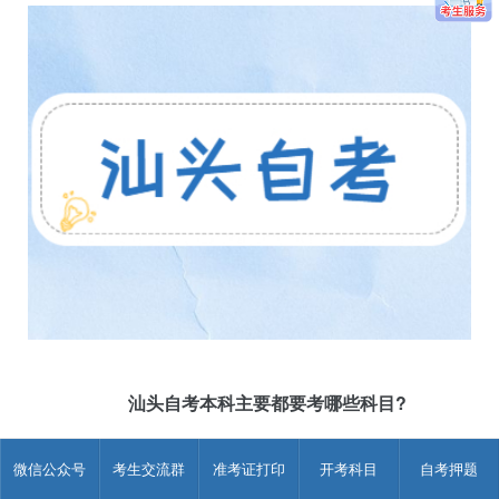
汕头自考本科主要都要考哪些科目?
汕头自考本科主要是考公共课和专业课，公共课考《中国近
微信公众号
考生交流群
准考证打印
开考科目
自考押题
现代史纲要》、《马克思基本原理概论》、《英语二》三门课
程，专业课考8-10门，另外部分专业还分为必考科目和选考科