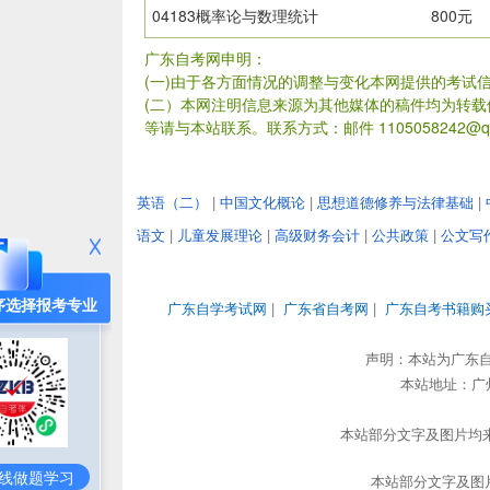
04183概率论与数理统计
800元
广东自考网申明：
(一)由于各方面情况的调整与变化本网提供的考试
(二）本网注明信息来源为其他媒体的稿件均为转
等请与本站联系。联系方式：邮件 1105058242@qq
英语（二）
|
中国文化概论
|
思想道德修养与法律基础
|
语文
|
儿童发展理论
|
高级财务会计
|
公共政策
|
公文写
序选择报考专业
广东自学考试网
|
广东省自考网
|
广东自考书籍购
声明：本站为广东
本站地址：广州市
本站部分文字及图片均来
线做题学习
本站部分文字及图片