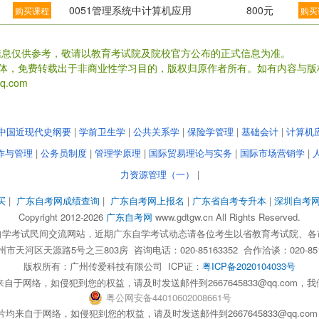
0051管理系统中计算机应用
800元
购买课程
购买
信息仅供参考，敬请以教育考试院及院校官方公布的正式信息为准。
载体，免费转载出于非商业性学习目的，版权归原作者所有。如有内容与版
.com
中国近现代史纲要
|
学前卫生学
|
公共关系学
|
保险学管理
|
基础会计
|
计算机
作与管理
|
公务员制度
|
管理学原理
|
国际贸易理论与实务
|
国际市场营销学
|
力资源管理（一）
|
买
|
广东自考网成绩查询
|
广东自考网上报名
|
广东省自考专升本
|
深圳自考
Copyright 2012-2026
广东自考网
www.gdtgw.cn All Rights Reserved.
自学考试民间交流网站，近期广东自学考试动态请各位考生以省教育考试院、各
天河区天源路5号之三803房 咨询电话：020-85163352 合作洽谈：020-851
版权所有：
广州传爱科技有限公司
ICP证：
粤ICP备2020104033号
自于网络，如侵犯到您的权益，请及时发送邮件到2667645833@qq.com
粤
公网安备
44010602008661
号
均来自于网络，如侵犯到您的权益，请及时发送邮件到2667645833@qq.c