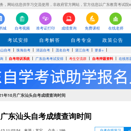
，网站信息供学习交流使用，非政府官方网站，官方信息以广东教育考试院eea.gd
书城
自考视频
准考证打印
成绩查询
免费课程
在线老师
考试安排
自考解答
自考专业
政策公告
佛山自考
珠海自考
清远自考
茂名自考
湛江自考
更多+
询
自考培训系统
广东自考考试安排
考生交流群
自考押题资料
在线答
021年10月广东汕头自考成绩查询时间
0月广东汕头自考成绩查询时间
11-13 11:02:54 来源：其它 点击：
199
自考在线学习
+