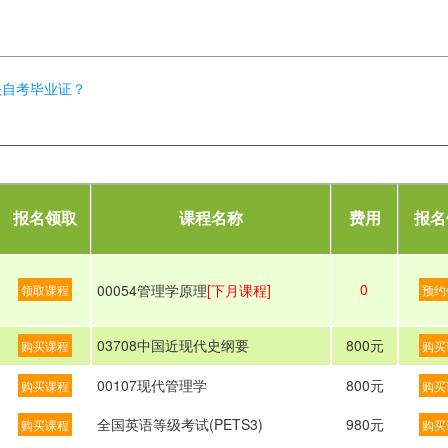
头自考毕业证？
报名领取
课程名称
费用
报名
0
00054管理学原理
[下月课程]
领取课程
预约
03708中国近现代史纲要
800元
购买课程
购买
00107现代管理学
800元
购买课程
购买
全国英语等级考试(PETS3)
980元
购买课程
购买