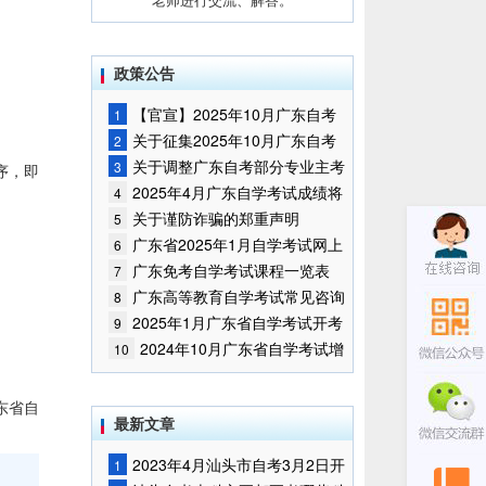
政策公告
【官宣】2025年10月广东自考
1
报名时间通知
关于征集2025年10月广东自考
2
增加开考停考专业部分课程意向的
关于调整广东自考部分专业主考
3
序，即
通告
学校的通知
2025年4月广东自学考试成绩将
4
于5月9日公布
关于谨防诈骗的郑重声明
5
广东省2025年1月自学考试网上
6
报名报考须知
广东免考自学考试课程一览表
7
广东高等教育自学考试常见咨询
8
问题
2025年1月广东省自学考试开考
9
课程考试时间安排和使用教材的通
2024年10月广东省自学考试增
10
知
加一门开考课程的通告
东省自
最新文章
2023年4月汕头市自考3月2日开
1