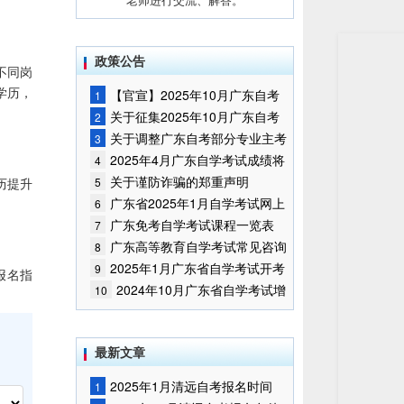
政策公告
不同岗
学历，
【官宣】2025年10月广东自考
1
报名时间通知
关于征集2025年10月广东自考
2
增加开考停考专业部分课程意向的
关于调整广东自考部分专业主考
3
通告
学校的通知
2025年4月广东自学考试成绩将
4
于5月9日公布
关于谨防诈骗的郑重声明
历提升
5
广东省2025年1月自学考试网上
6
报名报考须知
广东免考自学考试课程一览表
7
广东高等教育自学考试常见咨询
8
问题
2025年1月广东省自学考试开考
9
报名指
课程考试时间安排和使用教材的通
2024年10月广东省自学考试增
10
知
加一门开考课程的通告
最新文章
2025年1月清远自考报名时间
1