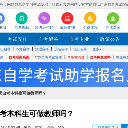
，网站信息供学习交流使用，非政府官方网站，官方信息以广东教育考试院eea.gd
书城
自考视频
准考证打印
成绩查询
免费课程
在线老师
考试安排
自考解答
自考专业
政策公告
佛山自考
珠海自考
清远自考
茂名自考
湛江自考
更多+
询
自考培训系统
广东自考考试安排
考生交流群
自考押题资料
在线答
清远自考本科生可做教师吗？
考本科生可做教师吗？
12-01 15:02:45 来源：其它 点击：
239
自考在线学习
+