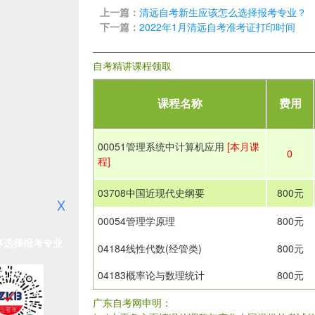
上一篇：
清远自考新生应该怎么选择报考专业？
下一篇：
2022年1月清远自考准考证打印时间
自考精讲课程领取
课程名称
费用
00051管理系统中计算机应用
[本月课
0
程]
03708中国近现代史纲要
800元
00054管理学原理
800元
序选择报考专业
04184线性代数(经管类)
800元
04183概率论与数理统计
800元
广东自考网申明：