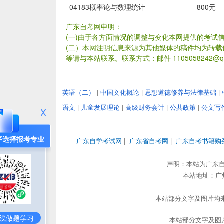
04183概率论与数理统计
800元
广东自考网申明：
(一)由于各方面情况的调整与变化本网提供的考试
(二）本网注明信息来源为其他媒体的稿件均为转
等请与本站联系。联系方式：邮件 1105058242@qq
英语（二）
|
中国文化概论
|
思想道德修养与法律基础
|
语文
|
儿童发展理论
|
高级财务会计
|
公共政策
|
公文写
序选择报考专业
广东自学考试网
|
广东省自考网
|
广东自考书籍购
声明：本站为广东
本站地址：广州市
本站部分文字及图片均来
线做题学习
本站部分文字及图片