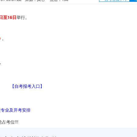
5日至16日
举行。
0
，
。
，
【
自考报考入口
】
校专业及开考安排
考位!!!