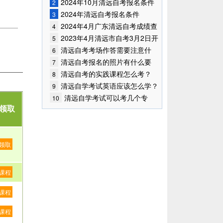
2024年10月清远自考报名条件
2
已公布!
2024年清远自考报名条件
3
2024年4月广东清远自考成绩查
4
询时间已确定
2023年4月清远市自考3月2日开
5
始报考！
清远自考考场作答需要注意什
6
么？
清远自考报名的照片有什么要
7
求？
清远自考的实践课程怎么考？
8
清远自学考试英语应该怎么学？
9
清远自学考试可以考几个专
10
业？
领取
领取
课程
课程
课程