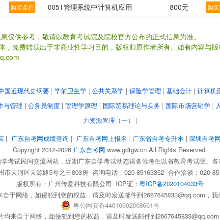
0051管理系统中计算机应用
800元
购买课程
购买
信息仅供参考，敬请以教育考试院及院校官方公布的正式信息为准。
载体，免费转载出于非商业性学习目的，版权归原作者所有。如有内容与版
.com
中国近现代史纲要
|
学前卫生学
|
公共关系学
|
保险学管理
|
基础会计
|
计算机
作与管理
|
公务员制度
|
管理学原理
|
国际贸易理论与实务
|
国际市场营销学
|
力资源管理（一）
|
买
|
广东自考网成绩查询
|
广东自考网上报名
|
广东省自考专升本
|
深圳自考
Copyright 2012-2026
广东自考网
www.gdtgw.cn All Rights Reserved.
自学考试民间交流网站，近期广东自学考试动态请各位考生以省教育考试院、各
天河区天源路5号之三803房 咨询电话：020-85163352 合作洽谈：020-851
版权所有：
广州传爱科技有限公司
ICP证：
粤ICP备2020104033号
自于网络，如侵犯到您的权益，请及时发送邮件到2667645833@qq.com
粤
公网安备
44010602008661
号
均来自于网络，如侵犯到您的权益，请及时发送邮件到2667645833@qq.c