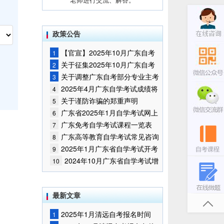
政策公告
【官宣】2025年10月广东自考
1
报名时间通知
关于征集2025年10月广东自考
2
增加开考停考专业部分课程意向的
关于调整广东自考部分专业主考
3
通告
学校的通知
2025年4月广东自学考试成绩将
4
于5月9日公布
关于谨防诈骗的郑重声明
5
广东省2025年1月自学考试网上
6
报名报考须知
广东免考自学考试课程一览表
7
广东高等教育自学考试常见咨询
8
问题
2025年1月广东省自学考试开考
9
课程考试时间安排和使用教材的通
2024年10月广东省自学考试增
10
知
加一门开考课程的通告
最新文章
2025年1月清远自考报名时间
1