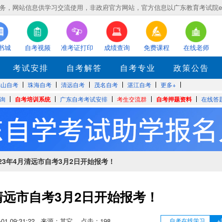
，网站信息供学习交流使用，非政府官方网站，官方信息以广东教育考试院eea.gd
书城
自考视频
准考证打印
成绩查询
免费课程
在线老师
考试安排
自考解答
自考专业
政策公告
佛山自考
珠海自考
清远自考
茂名自考
湛江自考
更多+
询
自考培训系统
广东自考考试安排
考生交流群
自考押题资料
在线答
023年4月清远市自考3月2日开始报考！
月清远市自考3月2日开始报考！
03-01 09:31:22 来源：其它 点击：
198
自考在线学习
+