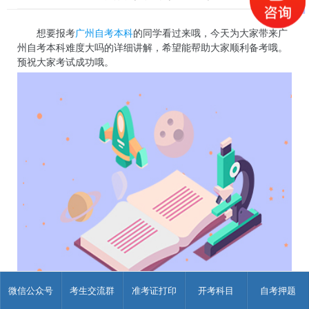
想要报考
广州自考本科
的同学看过来哦，今天为大家带来广
州自考本科难度大吗的详细讲解，希望能帮助大家顺利备考哦。
预祝大家考试成功哦。
广州自考本科开考科目一般包括四部分：公共课、专业课、
微信公众号
考生交流群
准考证打印
开考科目
自考押题
换考课程、毕业论文(设计)。自考公共课一般在3~5门左右，其中