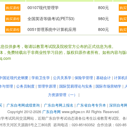
00107现代管理学
800元
购买课程
购买
全国英语等级考试(PETS3)
980元
购买课程
购买
0051管理系统中计算机应用
800元
购买课程
购买
信息仅供参考，敬请以教育考试院及院校官方公布的正式信息为准。
载体，免费转载出于非商业性学习目的，版权归原作者所有。如有内容与版
.com
中国近现代史纲要
|
学前卫生学
|
公共关系学
|
保险学管理
|
基础会计
|
计算机
作与管理
|
公务员制度
|
管理学原理
|
国际贸易理论与实务
|
国际市场营销学
|
力资源管理（一）
|
买
|
广东自考网成绩查询
|
广东自考网上报名
|
广东省自考专升本
|
深圳自考
Copyright 2012-2026
广东自考网
www.gdtgw.cn All Rights Reserved.
自学考试民间交流网站，近期广东自学考试动态请各位考生以省教育考试院、各
天河区天源路5号之三803房 咨询电话：020-85163352 合作洽谈：020-851