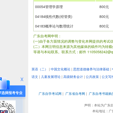
00054管理学原理
800元
04184线性代数(经管类)
800元
04183概率论与数理统计
800元
广东自考网申明：
(一)由于各方面情况的调整与变化本网提供的考试
(二）本网注明信息来源为其他媒体的稿件均为转
等请与本站联系。联系方式：邮件 1105058242@qq
英语（二）
|
中国文化概论
|
思想道德修养与法律基础
|
语文
|
儿童发展理论
|
高级财务会计
|
公共政策
|
公文写
序选择报考专业
广东自学考试网
|
广东省自考网
|
广东自考书籍购
声明：本站为广东
本站地址：广州市