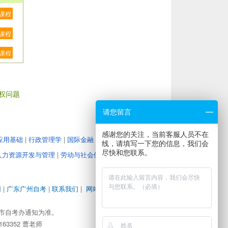
课程
课程
课程
权问题
请您留言
感谢您的关注，当前客服人员不在
应用基础
|
行政管理学
|
国际金融
|
教育管理心理学
|
大学
线，请填写一下您的信息，我们会
尽快和您联系。
人力资源开发与管理
|
劳动与社会保障
|
企业经营战略
|
人
网
|
广东广州自考
|
联系我们
|
网站地图
|
地图路径
|
市自考办通知为准。
63352 曹老师