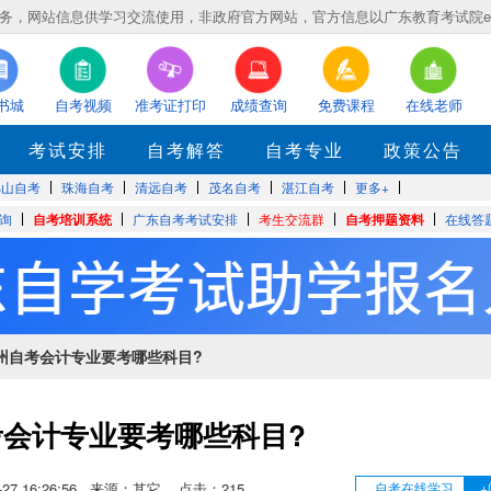
，网站信息供学习交流使用，非政府官方网站，官方信息以广东教育考试院eea.gd
书城
自考视频
准考证打印
成绩查询
免费课程
在线老师
考试安排
自考解答
自考专业
政策公告
佛山自考
珠海自考
清远自考
茂名自考
湛江自考
更多+
询
自考培训系统
广东自考考试安排
考生交流群
自考押题资料
在线答
广州自考会计专业要考哪些科目?
考会计专业要考哪些科目?
05-27 16:26:56 来源：其它 点击：
215
自考在线学习
+