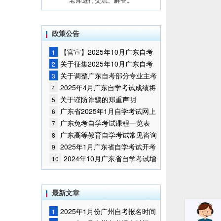
政策公告
【官宣】2025年10月广东自考
1
报名时间通知
关于征集2025年10月广东自考
2
增加开考停考专业部分课程意向的
关于调整广东自考部分专业主考
3
通告
学校的通知
2025年4月广东自学考试成绩将
4
于5月9日公布
关于谨防诈骗的郑重声明
5
广东省2025年1月自学考试网上
6
报名报考须知
广东免考自学考试课程一览表
7
广东高等教育自学考试常见咨询
8
问题
2025年1月广东省自学考试开考
9
课程考试时间安排和使用教材的通
2024年10月广东省自学考试增
10
知
加一门开考课程的通告
最新文章
2025年1月份广州自考报名时间
1