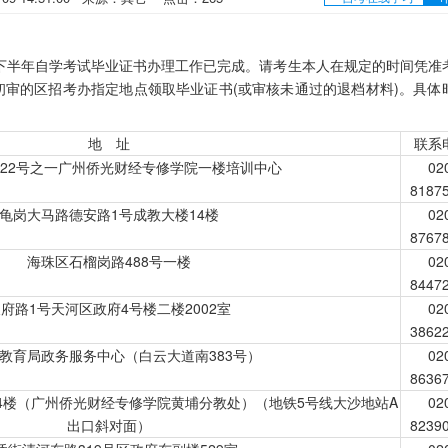
下半年自学考试毕业证书办理工作已完成。请考生本人在规定的时间凭准
审的区招考办指定地点领取毕业证书(或审核未通过的退档材料)。具体
地 址
联系
822号之一广州侨光财经专修学院一楼培训中心
02
8187
龟岗大马路德安路1号成教大楼14楼
02
8767
海珠区石榴岗路488号一楼
02
8447
府路1号天河区政府4号楼二楼2002室
02
3862
教育局政务服务中心（白云大道南383号）
02
8636
4楼（广州侨光财经专修学院黄埔分教处）（地铁5号线大沙地站A
02
出口斜对面）
8239