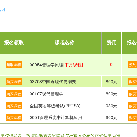
南
说明
报名领取
课程名称
费用
报名
0
00054管理学原理
[下月课程]
领取课程
预约
03708中国近现代史纲要
800元
购买课程
购买
00107现代管理学
800元
购买课程
购买
全国英语等级考试(PETS3)
980元
购买课程
购买
0051管理系统中计算机应用
800元
购买课程
购买
信息仅供参考，敬请以教育考试院及院校官方公布的正式信息为准。