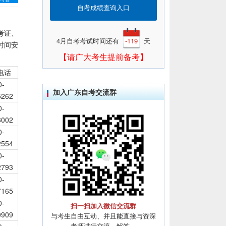
自考成绩查询入口
考证、
4月自考考试时间还有
-119
天
时间安
【请广大考生提前备考】
电话
0-
加入广东自考交流群
5262
0-
8002
0-
2554
0-
2793
0-
7165
0-
扫一扫加入微信交流群
0909
与考生自由互动、并且能直接与资深
老师进行交流、解答。