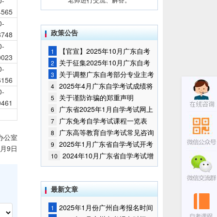
0-
4565
0-
政策公告
8748
0-
【官宣】2025年10月广东自考
1
0023
报名时间通知
关于征集2025年10月广东自考
2
0-
增加开考停考专业部分课程意向的
关于调整广东自考部分专业主考
3
6156
通告
学校的通知
2025年4月广东自学考试成绩将
4
0-
于5月9日公布
关于谨防诈骗的郑重声明
5
0461
广东省2025年1月自学考试网上
6
报名报考须知
广东免考自学考试课程一览表
7
广东高等教育自学考试常见咨询
8
办公室
问题
2025年1月广东省自学考试开考
9
4月9日
课程考试时间安排和使用教材的通
2024年10月广东省自学考试增
10
知
加一门开考课程的通告
最新文章
2025年1月份广州自考报名时间
1