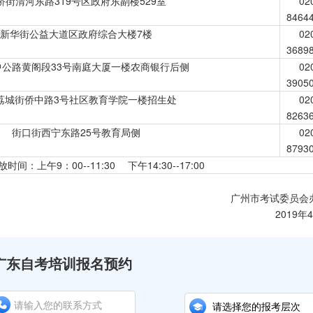
桥街清河东路319号区政府东副楼529室
02
8464
新华街公益大道区政府综合大楼7楼
02
3689
中公路黄阁段33号南庭大厦一楼农商银行后侧
02
3905
荔城街侨中路3号社区教育学院一楼招生处
02
8263
街口街西宁东路25号教育局侧
02
8793
：上午9：00--11:30 下午14:30--17:00
广州市考试委员会
2019年
广东自考培训报名预约