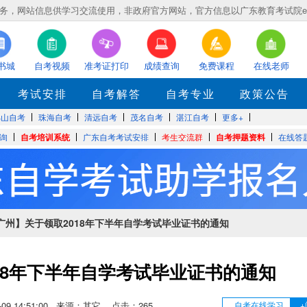
，网站信息供学习交流使用，非政府官方网站，官方信息以广东教育考试院eea.gd
书城
自考视频
准考证打印
成绩查询
免费课程
在线老师
考试安排
自考解答
自考专业
政策公告
佛山自考
珠海自考
清远自考
茂名自考
湛江自考
更多+
询
自考培训系统
广东自考考试安排
考生交流群
自考押题资料
在线答
【广州】关于领取2018年下半年自学考试毕业证书的通知
018年下半年自学考试毕业证书的通知
04-09 14:51:00 来源：其它 点击：
265
自考在线学习
+