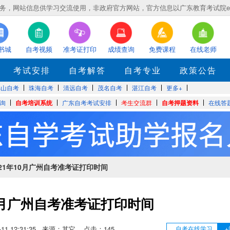
，网站信息供学习交流使用，非政府官方网站，官方信息以广东教育考试院eea.gd
书城
自考视频
准考证打印
成绩查询
免费课程
在线老师
考试安排
自考解答
自考专业
政策公告
佛山自考
珠海自考
清远自考
茂名自考
湛江自考
更多+
询
自考培训系统
广东自考考试安排
考生交流群
自考押题资料
在线答
021年10月广州自考准考证打印时间
10月广州自考准考证打印时间
09-11 12:31:35 来源：其它 点击：
145
自考在线学习
+