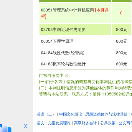
00051管理系统中计算机应用
[本月课
0
程]
03708中国近现代史纲要
800元
00054管理学原理
800元
04184线性代数(经管类)
800元
04183概率论与数理统计
800元
广东自考网申明：
(一)由于各方面情况的调整与变化本网提供的考试
(二）本网注明信息来源为其他媒体的稿件均为转
等请与本站联系。联系方式：邮件 1105058242@qq
英语（二）
|
中国文化概论
|
思想道德修养与法律基础
|
语文
|
儿童发展理论
|
高级财务会计
|
公共政策
|
公文写