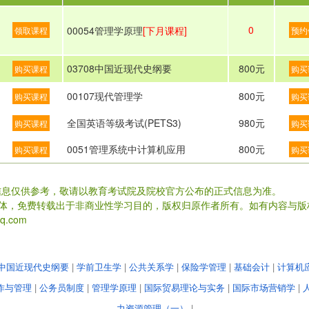
0
00054管理学原理
[下月课程]
领取课程
预约
03708中国近现代史纲要
800元
购买课程
购买
00107现代管理学
800元
购买课程
购买
全国英语等级考试(PETS3)
980元
购买课程
购买
0051管理系统中计算机应用
800元
购买课程
购买
信息仅供参考，敬请以教育考试院及院校官方公布的正式信息为准。
载体，免费转载出于非商业性学习目的，版权归原作者所有。如有内容与版
.com
中国近现代史纲要
|
学前卫生学
|
公共关系学
|
保险学管理
|
基础会计
|
计算机
作与管理
|
公务员制度
|
管理学原理
|
国际贸易理论与实务
|
国际市场营销学
|
力资源管理（一）
|