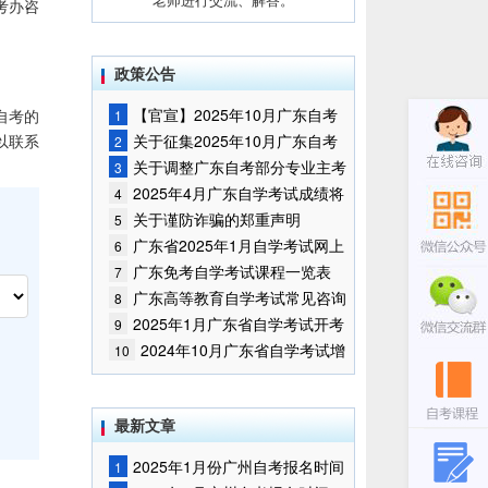
考办咨
政策公告
【官宣】2025年10月广东自考
自考的
1
报名时间通知
以联系
关于征集2025年10月广东自考
2
增加开考停考专业部分课程意向的
关于调整广东自考部分专业主考
3
通告
学校的通知
2025年4月广东自学考试成绩将
4
于5月9日公布
关于谨防诈骗的郑重声明
5
广东省2025年1月自学考试网上
6
报名报考须知
广东免考自学考试课程一览表
7
广东高等教育自学考试常见咨询
8
问题
2025年1月广东省自学考试开考
9
课程考试时间安排和使用教材的通
2024年10月广东省自学考试增
10
知
加一门开考课程的通告
最新文章
2025年1月份广州自考报名时间
1