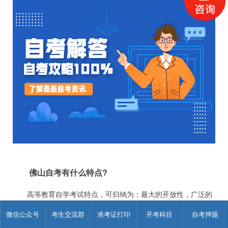
佛山自考有什么特点?
高等教育自学考试特点，可归纳为：最大的开放性，广泛的
适应性，极大的灵活性，自学方法和社会培训的多样性和投资
微信公众号
考生交流群
准考证打印
开考科目
自考押题
少、效益高、见效快以及以自学、业余为主、工学矛盾小等。
如：自学考试面向全国全民乃至整个社会，无入学条件要求，只