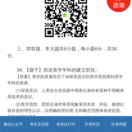
三、简答题。本大题共6小题，每小题6分，共36
分。
36. 【题干】简述美学学科的建立阶段。
【答案】美学的发展经历了由审美意识到美学思想再到美学
学科的发展。
(1)审美意识。人类在生存实践中萌发出来的有某种不明晰审
美追求的意识。
(2)美学思想。思想主体对审美现象某些本质、特征、规律比
较自觉的理性认识，以明确的理论观 念和概念范围来表述自觉、
系统的理性思考。
(3)美学学科。美学作为一门独立学科的形成以德国哲学家鲍
微信公众号
考生交流群
准考证打印
开考科目
自考押题
姆嘉通1750年出版的《美学》 一书为 标志。