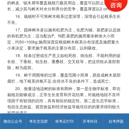
的树皮、锯木屑等覆盖栽植穴极其周边，覆盖可以防止杂草生
长，减少其与树木对水分和养分的竞争，覆盖厚度以2 cm为宜。
16、栽植时不可将树木根系过度深埋，深埋会引起根系生长
不良。
17、园林树木多以施有机肥为主，化肥为辅。基肥多以迟效
的有机肥为主，适当配合P、N肥;基肥的施用量依树体大小而
定，约50~100kg;施用深度应根据树木根系分布深度及施肥量大
小来决定，要求施于根系的主要分布层，以利吸收。
18、枝条过密或生产意义如枯死枝、病虫枝、不能利用的徒
长枝、下垂枝、轮生枝、重叠枝、交叉枝等，把这些枝从基部剪
除，称为疏剪。
19、树干周围堆积过厚，覆盖范围小而厚，易造成树木基部
腐烂，地下根系供氧不足;在排水不良的条件下，造成死亡。
20、衡量适地适树的标准有两种，第一是生物学标准，即在
栽植后能够成活，正常生长发育和开花结果，对栽植地段不良环
境因子有较强的抗性，具有相应的稳定性。第二是生态学标准，
包括生态效益、观赏效益和经济效益等栽培目的的要求得到较大
程度的满足。
21、树木主枝的前部生长旺盛，为促进后部生长和形成花
微信公众号
考生交流群
准考证打印
开考科目
自考押题
芽，促使主枝开张角度的处理称作压枝，而主枝过度开张，生长