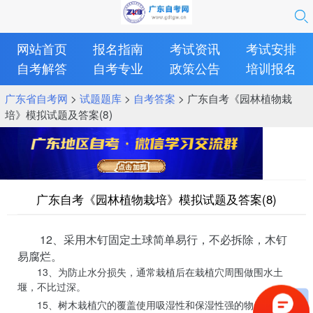
网站首页
报名指南
考试资讯
考试安排
自考解答
自考专业
政策公告
培训报名
广东省自考网
>
试题题库
>
自考答案
> 广东自考《园林植物栽
培》模拟试题及答案(8)
广东自考《园林植物栽培》模拟试题及答案(8)
12、采用木钉固定土球简单易行，不必拆除，木钉
易腐烂。
13、为防止水分损失，通常栽植后在栽植穴周围做围水土
堰，不比过深。
15、树木栽植穴的覆盖使用吸湿性和保湿性强的物质如松类