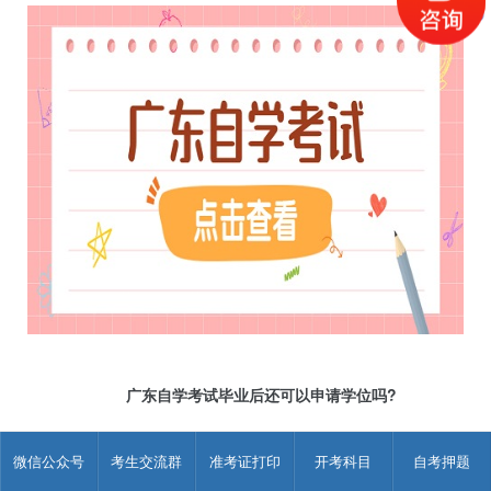
广东自学考试毕业后还可以申请学位吗?
不能了。
微信公众号
考生交流群
准考证打印
开考科目
自考押题
自考办规定了，自考本科毕业生，要在拿到毕业证的头一年