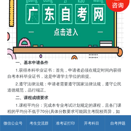
一、基本申请条件
1.获得本科毕业证书：首先，申请者必须在规定时间内获得
自考本科毕业证书，这是申请学士学位的前提。
2.遵守法律法规：申请者需要遵守国家法律法规，遵守公民
道德规范，品行端正。
二、课程成绩要求
1.课程平均分：完成本专业考试计划规定的课程，且各门课
程的平均分不低于70分(具体分数要求可能因主考院校而异，如
深圳大学要求各门课程成绩达到60分或以上，但毕业论文或毕业
微信公众号
考生交流群
准考证打印
开考科目
自考押题
设计需达到中等或以上等级)。