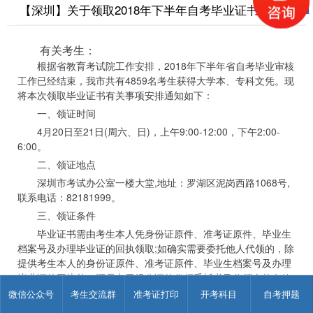
【深圳】关于领取2018年下半年自考毕业证书的通知
有关考生：
根据省教育考试院工作安排，2018年下半年省自考毕业审核
工作已经结束，我市共有4859名考生获得大学本、专科文凭。现
将本次领取毕业证书有关事项安排通知如下：
一、领证时间
4月20日至21日(周六、日)，上午9:00-12:00，下午2:00-
6:00。
二、领证地点
深圳市考试办公室一楼大堂,地址：罗湖区泥岗西路1068号,
联系电话：82181999。
三、领证条件
毕业证书需由考生本人凭身份证原件、准考证原件、毕业生
档案号及办理毕业证的回执领取;如确实需要委托他人代领的，除
提供考生本人的身份证原件、准考证原件、毕业生档案号及办理
毕业证的回执外，还需出示经公证的代领委托书及代领人的有效
身份证件原件。
微信公众号
考生交流群
准考证打印
开考科目
自考押题
四、注意事项