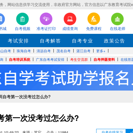
，网站信息供学习交流使用，非政府官方网站，官方信息以广东教育考试院eea.gd
书城
自考视频
准考证打印
成绩查询
免费课程
在线老师
考试安排
自考解答
自考专业
政策公告
佛山自考
珠海自考
清远自考
茂名自考
湛江自考
更多+
询
自考培训系统
广东自考考试安排
考生交流群
自考押题资料
在线答
深圳自考第一次没考过怎么办?
考第一次没考过怎么办?
3-01 10:49:22 来源：其它 点击：
11984
自考在线学习
+