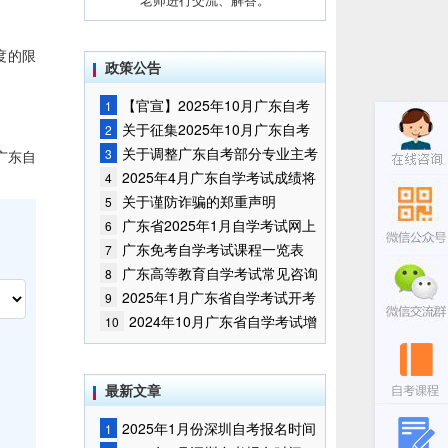
度的限
政策公告
【官宣】2025年10月广东自考
1
报名时间通知
关于征集2025年10月广东自考
2
增加开考停考专业部分课程意向的
关于调整广东自考部分专业主考
3
广东自
通告
学校的通知
2025年4月广东自学考试成绩将
4
于5月9日公布
关于谨防诈骗的郑重声明
5
广东省2025年1月自学考试网上
6
报名报考须知
广东免考自学考试课程一览表
7
广东高等教育自学考试常见咨询
8
问题
2025年1月广东省自学考试开考
9
课程考试时间安排和使用教材的通
2024年10月广东省自学考试增
10
知
加一门开考课程的通告
最新文章
2025年1月份深圳自考报名时间
1