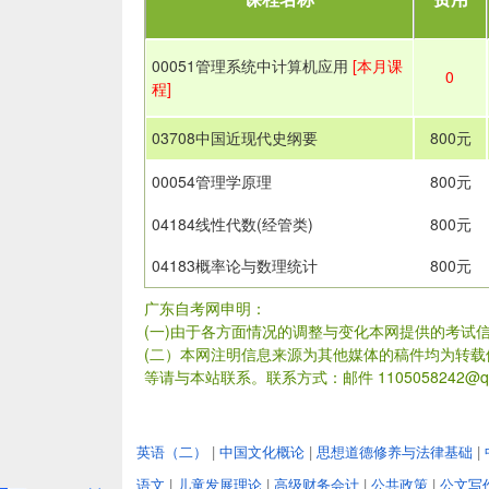
00051管理系统中计算机应用
[本月课
0
程]
03708中国近现代史纲要
800元
00054管理学原理
800元
04184线性代数(经管类)
800元
04183概率论与数理统计
800元
广东自考网申明：
(一)由于各方面情况的调整与变化本网提供的考试
(二）本网注明信息来源为其他媒体的稿件均为转
等请与本站联系。联系方式：邮件 1105058242@qq
英语（二）
|
中国文化概论
|
思想道德修养与法律基础
|
语文
|
儿童发展理论
|
高级财务会计
|
公共政策
|
公文写