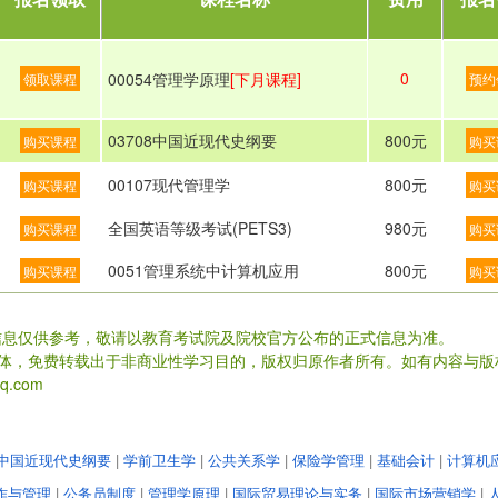
0
00054管理学原理
[下月课程]
领取课程
预约
03708中国近现代史纲要
800元
购买课程
购买
00107现代管理学
800元
购买课程
购买
全国英语等级考试(PETS3)
980元
购买课程
购买
0051管理系统中计算机应用
800元
购买课程
购买
信息仅供参考，敬请以教育考试院及院校官方公布的正式信息为准。
载体，免费转载出于非商业性学习目的，版权归原作者所有。如有内容与版
.com
中国近现代史纲要
|
学前卫生学
|
公共关系学
|
保险学管理
|
基础会计
|
计算机
作与管理
|
公务员制度
|
管理学原理
|
国际贸易理论与实务
|
国际市场营销学
|