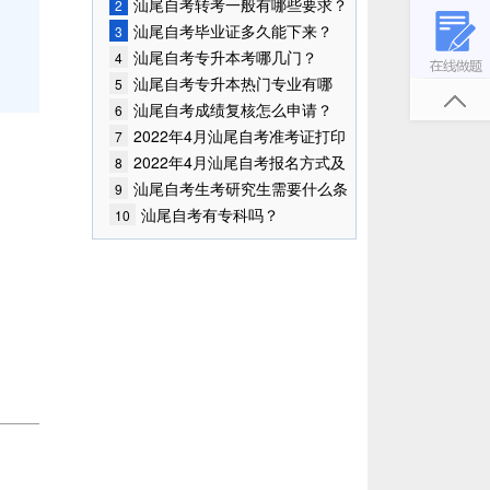
始报考！
汕尾自考转考一般有哪些要求？
2
汕尾自考毕业证多久能下来？
3
汕尾自考专升本考哪几门？
4
汕尾自考专升本热门专业有哪
5
些？
汕尾自考成绩复核怎么申请？
6
2022年4月汕尾自考准考证打印
7
入口已开通
2022年4月汕尾自考报名方式及
8
入口
汕尾自考生考研究生需要什么条
9
件?
汕尾自考有专科吗？
10