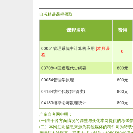
自考精讲课程领取
课程名称
费用
00051管理系统中计算机应用
[本月课
0
程]
03708中国近现代史纲要
800元
00054管理学原理
800元
04184线性代数(经管类)
800元
04183概率论与数理统计
800元
广东自考网申明：
(一)由于各方面情况的调整与变化本网提供的考试
(二）本网注明信息来源为其他媒体的稿件均为转
等请与本站联系。联系方式：邮件 1105058242@qq