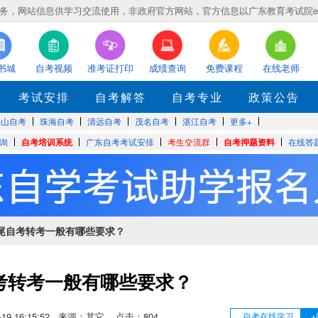
，网站信息供学习交流使用，非政府官方网站，官方信息以广东教育考试院eea.gd
书城
自考视频
准考证打印
成绩查询
免费课程
在线老师
考试安排
自考解答
自考专业
政策公告
佛山自考
珠海自考
清远自考
茂名自考
湛江自考
更多+
询
自考培训系统
广东自考考试安排
考生交流群
自考押题资料
在线答
汕尾自考转考一般有哪些要求？
考转考一般有哪些要求？
04-19 16:15:52 来源：其它 点击：
804
自考在线学习
+