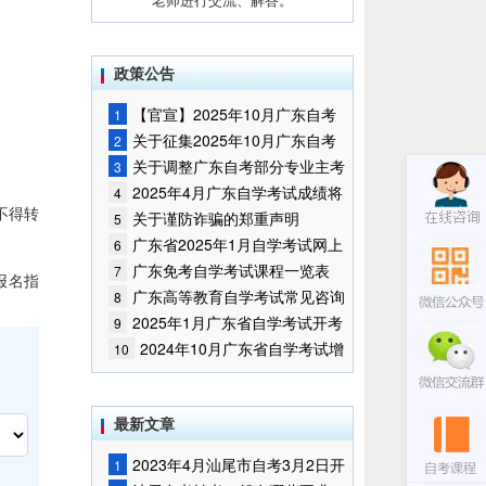
政策公告
【官宣】2025年10月广东自考
1
报名时间通知
关于征集2025年10月广东自考
2
增加开考停考专业部分课程意向的
关于调整广东自考部分专业主考
3
通告
学校的通知
2025年4月广东自学考试成绩将
4
不得转
于5月9日公布
关于谨防诈骗的郑重声明
5
广东省2025年1月自学考试网上
6
报名报考须知
广东免考自学考试课程一览表
7
报名指
广东高等教育自学考试常见咨询
8
问题
2025年1月广东省自学考试开考
9
课程考试时间安排和使用教材的通
2024年10月广东省自学考试增
10
知
加一门开考课程的通告
最新文章
2023年4月汕尾市自考3月2日开
1