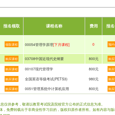
报名领取
课程名称
费用
报名
0
00054管理学原理
[下月课程]
领取课程
预约
03708中国近现代史纲要
800元
购买课程
购买
00107现代管理学
800元
购买课程
购买
全国英语等级考试(PETS3)
980元
购买课程
购买
0051管理系统中计算机应用
800元
购买课程
购买
信息仅供参考，敬请以教育考试院及院校官方公布的正式信息为准。
载体，免费转载出于非商业性学习目的，版权归原作者所有。如有内容与版
.com