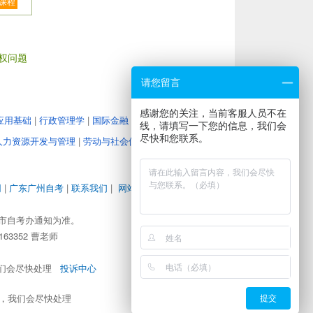
课程
权问题
请您留言
感谢您的关注，当前客服人员不在
应用基础
|
行政管理学
|
国际金融
|
教育管理心理学
|
大学
线，请填写一下您的信息，我们会
尽快和您联系。
人力资源开发与管理
|
劳动与社会保障
|
企业经营战略
|
人
网
|
广东广州自考
|
联系我们
|
网站地图
|
地图路径
|
市自考办通知为准。
63352 曹老师
，我们会尽快处理
投诉中心
om，我们会尽快处理
提交