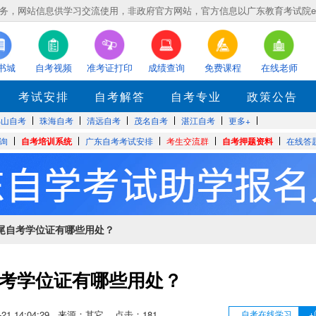
，网站信息供学习交流使用，非政府官方网站，官方信息以广东教育考试院eea.gd
书城
自考视频
准考证打印
成绩查询
免费课程
在线老师
考试安排
自考解答
自考专业
政策公告
佛山自考
珠海自考
清远自考
茂名自考
湛江自考
更多+
询
自考培训系统
广东自考考试安排
考生交流群
自考押题资料
在线答
汕尾自考学位证有哪些用处？
考学位证有哪些用处？
12-21 14:04:29 来源：其它 点击：
181
自考在线学习
+