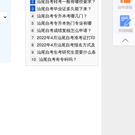
始报考！
汕尾自考转考一般有哪些要求？
2
汕尾自考毕业证多久能下来？
3
汕尾自考专升本考哪几门？
4
汕尾自考专升本热门专业有哪
5
些？
汕尾自考成绩复核怎么申请？
6
2022年4月汕尾自考准考证打印
7
入口已开通
2022年4月汕尾自考报名方式及
8
入口
汕尾自考生考研究生需要什么条
9
件?
汕尾自考有专科吗？
10