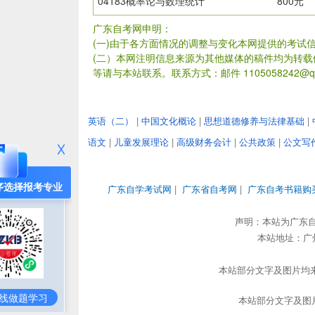
04183概率论与数理统计
800元
广东自考网申明：
(一)由于各方面情况的调整与变化本网提供的考试
(二）本网注明信息来源为其他媒体的稿件均为转
等请与本站联系。联系方式：邮件 1105058242@qq
英语（二）
|
中国文化概论
|
思想道德修养与法律基础
|
语文
|
儿童发展理论
|
高级财务会计
|
公共政策
|
公文写
序选择报考专业
广东自学考试网
|
广东省自考网
|
广东自考书籍购
声明：本站为广东
本站地址：广州市
本站部分文字及图片均来
线做题学习
本站部分文字及图片