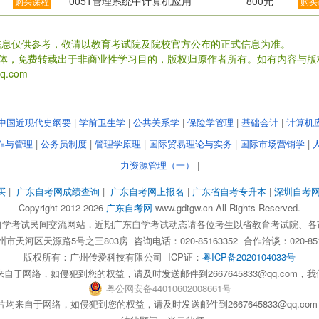
0051管理系统中计算机应用
800元
购买课程
购买
信息仅供参考，敬请以教育考试院及院校官方公布的正式信息为准。
载体，免费转载出于非商业性学习目的，版权归原作者所有。如有内容与版
.com
中国近现代史纲要
|
学前卫生学
|
公共关系学
|
保险学管理
|
基础会计
|
计算机
作与管理
|
公务员制度
|
管理学原理
|
国际贸易理论与实务
|
国际市场营销学
|
力资源管理（一）
|
买
|
广东自考网成绩查询
|
广东自考网上报名
|
广东省自考专升本
|
深圳自考
Copyright 2012-2026
广东自考网
www.gdtgw.cn All Rights Reserved.
自学考试民间交流网站，近期广东自学考试动态请各位考生以省教育考试院、各
天河区天源路5号之三803房 咨询电话：020-85163352 合作洽谈：020-851
版权所有：
广州传爱科技有限公司
ICP证：
粤ICP备2020104033号
自于网络，如侵犯到您的权益，请及时发送邮件到2667645833@qq.com
粤
公网安备
44010602008661
号
均来自于网络，如侵犯到您的权益，请及时发送邮件到2667645833@qq.c