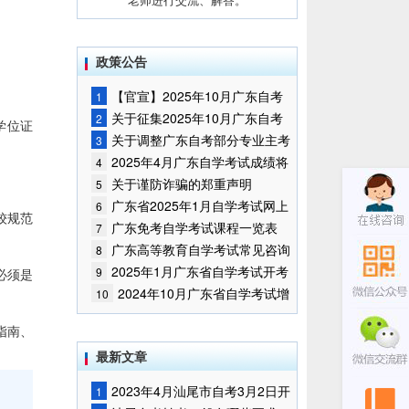
政策公告
【官宣】2025年10月广东自考
1
报名时间通知
关于征集2025年10月广东自考
2
学位证
增加开考停考专业部分课程意向的
关于调整广东自考部分专业主考
3
通告
学校的通知
2025年4月广东自学考试成绩将
4
于5月9日公布
关于谨防诈骗的郑重声明
5
广东省2025年1月自学考试网上
6
较规范
报名报考须知
广东免考自学考试课程一览表
7
广东高等教育自学考试常见咨询
8
问题
2025年1月广东省自学考试开考
9
必须是
课程考试时间安排和使用教材的通
2024年10月广东省自学考试增
10
知
加一门开考课程的通告
指南、
最新文章
2023年4月汕尾市自考3月2日开
1