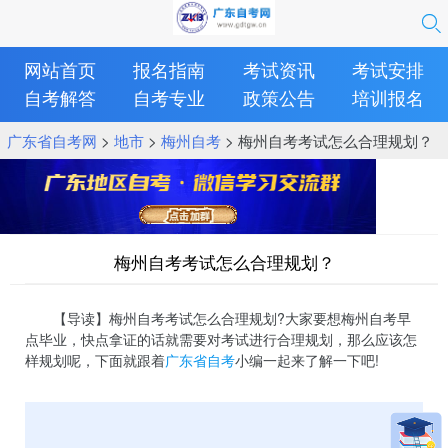
网站首页
报名指南
考试资讯
考试安排
自考解答
自考专业
政策公告
培训报名
广东省自考网
>
地市
>
梅州自考
> 梅州自考考试怎么合理规划？
梅州自考考试怎么合理规划？
【导读】梅州自考考试怎么合理规划?大家要想梅州自考早
点毕业，快点拿证的话就需要对考试进行合理规划，那么应该怎
样规划呢，下面就跟着
广东省自考
小编一起来了解一下吧!