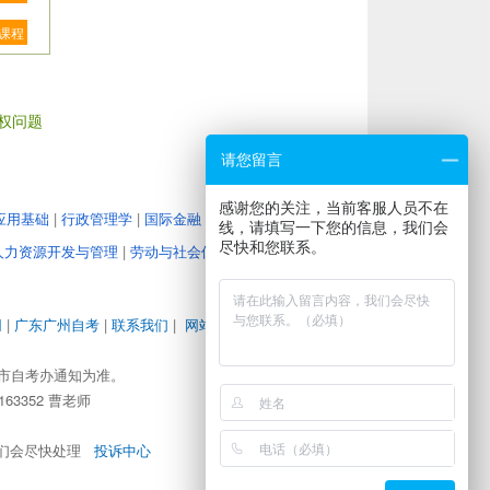
课程
权问题
请您留言
感谢您的关注，当前客服人员不在
应用基础
|
行政管理学
|
国际金融
|
教育管理心理学
|
大学
线，请填写一下您的信息，我们会
尽快和您联系。
人力资源开发与管理
|
劳动与社会保障
|
企业经营战略
|
人
网
|
广东广州自考
|
联系我们
|
网站地图
|
地图路径
|
市自考办通知为准。
63352 曹老师
，我们会尽快处理
投诉中心