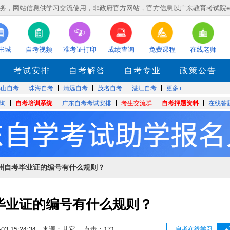
，网站信息供学习交流使用，非政府官方网站，官方信息以广东教育考试院eea.gd
书城
自考视频
准考证打印
成绩查询
免费课程
在线老师
考试安排
自考解答
自考专业
政策公告
佛山自考
珠海自考
清远自考
茂名自考
湛江自考
更多+
询
自考培训系统
广东自考考试安排
考生交流群
自考押题资料
在线答
梅州自考毕业证的编号有什么规则？
毕业证的编号有什么规则？
12-03 15:24:34 来源：其它 点击：
171
自考在线学习
+