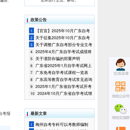
编排:
政策公告
【官宣】2025年10月广东自考
1
报名时间通知
关于征集2025年10月广东自考
2
增加开考停考专业部分课程意向的
关于调整广东自考部分专业主考
3
通告
学校的通知
2025年4月广东自学考试成绩将
4
于5月9日公布
关于谨防诈骗的郑重声明
5
广东省2025年1月自学考试网上
6
报名报考须知
广东免考自学考试课程一览表
7
广东高等教育自学考试常见咨询
8
问题
2025年1月广东省自学考试开考
9
课程考试时间安排和使用教材的通
2024年10月广东省自学考试增
10
知
加一门开考课程的通告
自考报
最新文章
梅州自考专科可以考教师编制
1