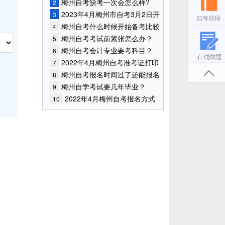
吗?
梅州自考缺考一次会怎么样?
2
2023年4月梅州市自考3月2日开
3
始报考！
梅州自考什么时候开始备考比较
4
好？
梅州自考考试前紧张怎么办？
5
梅州自考会计专业要考科目？
6
2022年4月梅州自考准考证打印
7
入口已开通
梅州自考报名时间过了还能报名
8
吗？
梅州自学考试要几年毕业？
9
2022年4月梅州自考报名方式
10
及入口