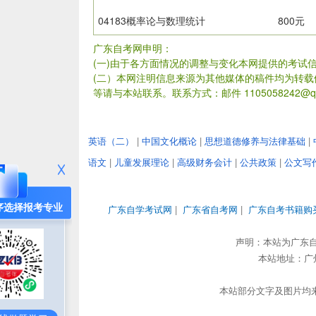
04183概率论与数理统计
800元
广东自考网申明：
(一)由于各方面情况的调整与变化本网提供的考试
(二）本网注明信息来源为其他媒体的稿件均为转
等请与本站联系。联系方式：邮件 1105058242@qq
英语（二）
|
中国文化概论
|
思想道德修养与法律基础
|
语文
|
儿童发展理论
|
高级财务会计
|
公共政策
|
公文写
序选择报考专业
广东自学考试网
|
广东省自考网
|
广东自考书籍购
声明：本站为广东
本站地址：广州市
本站部分文字及图片均来