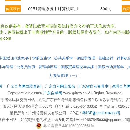
0051管理系统中计算机应用
800元
购买课程
购买
信息仅供参考，敬请以教育考试院及院校官方公布的正式信息为准。
载体，免费转载出于非商业性学习目的，版权归原作者所有。如有内容与版
.com
中国近现代史纲要
|
学前卫生学
|
公共关系学
|
保险学管理
|
基础会计
|
计算机
作与管理
|
公务员制度
|
管理学原理
|
国际贸易理论与实务
|
国际市场营销学
|
力资源管理（一）
|
买
|
广东自考网成绩查询
|
广东自考网上报名
|
广东省自考专升本
|
深圳自考
Copyright 2012-2026
广东自考网
www.gdtgw.cn All Rights Reserved.
自学考试民间交流网站，近期广东自学考试动态请各位考生以省教育考试院、各
天河区天源路5号之三803房 咨询电话：020-85163352 合作洽谈：020-851
版权所有：
广州传爱科技有限公司
ICP证：
粤ICP备2020104033号
自于网络，如侵犯到您的权益，请及时发送邮件到2667645833@qq.com
粤
公网安备
44010602008661
号