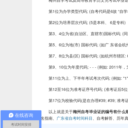
梅州自学考试及高等教育学历文凭考试毕业证书
第1位为办学类型代码; (自考代码是6故 “自学
第2位为培养层次代码; (5是本科、 6是专科)
第3、4位为省(自治区、直辖市)国标代码; (同
第5、6位为地(市) 国标代码; (如广 东省会杭州市
第7、8位为县(区) 国标代码; (如杭州市辖区: 0
第9、10位为年度代码; - - - (例如: 2011年，为”
第11位为上、下半年考试考次代码; (例如: "1" 
第12至16位为准考证序号代码; (准考证后5位
第17位为校验代码(是在办理#39; #39; 准考
以上就是关于
梅州自考毕业证的编号有什么
在线咨询
名指南、
广东省自考时间科目
、自考解答、历年
考试时间安排