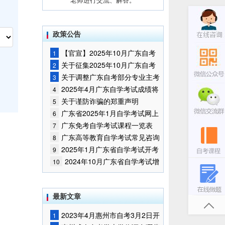
政策公告
【官宣】2025年10月广东自考
1
报名时间通知
关于征集2025年10月广东自考
2
增加开考停考专业部分课程意向的
关于调整广东自考部分专业主考
3
通告
学校的通知
2025年4月广东自学考试成绩将
4
于5月9日公布
关于谨防诈骗的郑重声明
5
广东省2025年1月自学考试网上
6
报名报考须知
广东免考自学考试课程一览表
7
广东高等教育自学考试常见咨询
8
问题
2025年1月广东省自学考试开考
9
课程考试时间安排和使用教材的通
2024年10月广东省自学考试增
10
知
加一门开考课程的通告
最新文章
2023年4月惠州市自考3月2日开
1