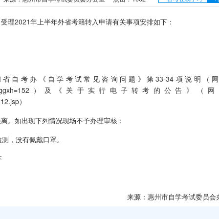
受理2021年上半年外省
考籍
转入申请有关事项安排如下：
自考办《自学考试常见咨询问题》第33-34项说明（
ain/ksgg.jsp?ggxh=152）及《关于实行电子
转考
的公告》（网
212.jsp）
距离。如出现下列情况现场不予办理审核：
检测，没有佩戴口罩。
齐
来源：惠州市自学考试委员会