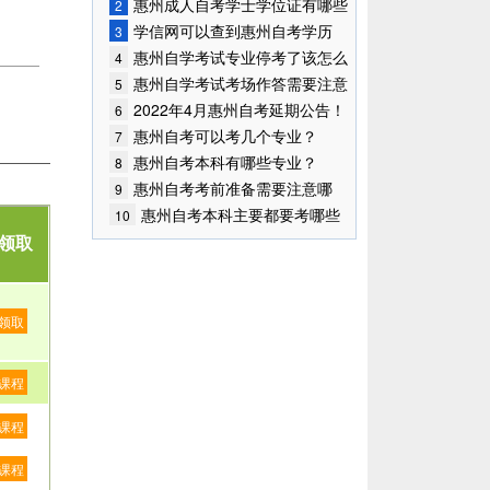
始报考！
惠州成人自考学士学位证有哪些
2
作用？
学信网可以查到惠州自考学历
3
吗？
惠州自学考试专业停考了该怎么
4
办？
惠州自学考试考场作答需要注意
5
什么？
2022年4月惠州自考延期公告！
6
惠州自考可以考几个专业？
7
惠州自考本科有哪些专业？
8
惠州自考考前准备需要注意哪
9
些？
惠州自考本科主要都要考哪些
10
科目？
领取
领取
课程
课程
课程