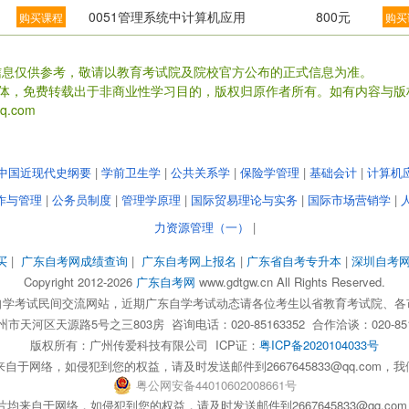
0051管理系统中计算机应用
800元
购买课程
购买
信息仅供参考，敬请以教育考试院及院校官方公布的正式信息为准。
载体，免费转载出于非商业性学习目的，版权归原作者所有。如有内容与版
.com
中国近现代史纲要
|
学前卫生学
|
公共关系学
|
保险学管理
|
基础会计
|
计算机
作与管理
|
公务员制度
|
管理学原理
|
国际贸易理论与实务
|
国际市场营销学
|
力资源管理（一）
|
买
|
广东自考网成绩查询
|
广东自考网上报名
|
广东省自考专升本
|
深圳自考
Copyright 2012-2026
广东自考网
www.gdtgw.cn All Rights Reserved.
自学考试民间交流网站，近期广东自学考试动态请各位考生以省教育考试院、各
天河区天源路5号之三803房 咨询电话：020-85163352 合作洽谈：020-851
版权所有：
广州传爱科技有限公司
ICP证：
粤ICP备2020104033号
自于网络，如侵犯到您的权益，请及时发送邮件到2667645833@qq.com
粤
公网安备
44010602008661
号
均来自于网络，如侵犯到您的权益，请及时发送邮件到2667645833@qq.c