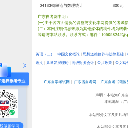
04183概率论与数理统计
800元
广东自考网申明：
(一)由于各方面情况的调整与变化本网提供的考试
(二）本网注明信息来源为其他媒体的稿件均为转
等请与本站联系。联系方式：邮件 1105058242@qq
英语（二）
|
中国文化概论
|
思想道德修养与法律基础
|
语文
|
儿童发展理论
|
高级财务会计
|
公共政策
|
公文写
序选择报考专业
广东自学考试网
|
广东省自考网
|
广东自考书籍购
声明：本站为广东
本站地址：广州市
本站部分文字及图片均来
线做题学习
本站部分文字及图片