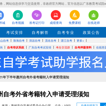
，网站信息供学习交流使用，非政府官方网站，官方信息以广东教育考试院eea.gd
书城
自考视频
准考证打印
成绩查询
免费课程
在线老师
考试安排
自考解答
自考专业
政策公告
佛山自考
珠海自考
清远自考
茂名自考
湛江自考
更多+
询
自考培训系统
广东自考考试安排
考生交流群
自考押题资料
在线答
2021年下半年惠州自考外省考籍转入申请受理须知
惠州自考外省考籍转入申请受理须知
3:23:17 来源：惠州市自学考试委员会办公室 点击：
1002
自考在线学习
+