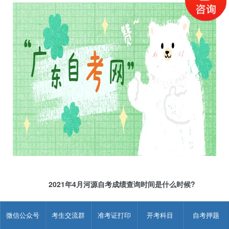
2021年4月河源自考成绩查询时间是什么时候?
河源自考成绩查询时间预计在2021年5月17日左右，届时考
微信公众号
考生交流群
准考证打印
开考科目
自考押题
生可通过自学考试管理系统查询合格成绩，或者通过省教育考试
院官方微信小程序查询全部考试成绩，具体安排请留意省教育考