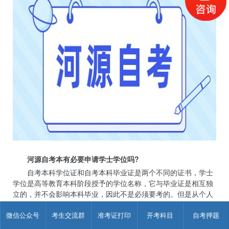
河源自考本有必要申请学士学位吗?
自考本科学位证和自考本科毕业证是两个不同的证书，学士
学位是高等教育本科阶段授予的学位名称，它与毕业证是相互独
立的，并不会影响本科毕业，因此不是必须要考的。但是从个人
发展考虑和职业规划来说，小编建议大家考一个学位证，具体作
微信公众号
考生交流群
准考证打印
开考科目
自考押题
用体现在六个方面。
① 考公务员