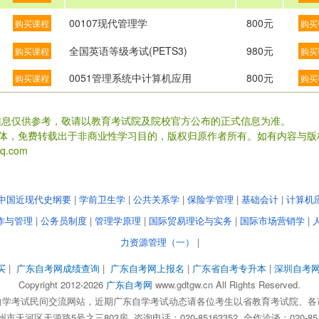
00107现代管理学
800元
购买课程
购买
全国英语等级考试(PETS3)
980元
购买课程
购买
0051管理系统中计算机应用
800元
购买课程
购买
信息仅供参考，敬请以教育考试院及院校官方公布的正式信息为准。
载体，免费转载出于非商业性学习目的，版权归原作者所有。如有内容与版
.com
中国近现代史纲要
|
学前卫生学
|
公共关系学
|
保险学管理
|
基础会计
|
计算机
作与管理
|
公务员制度
|
管理学原理
|
国际贸易理论与实务
|
国际市场营销学
|
力资源管理（一）
|
买
|
广东自考网成绩查询
|
广东自考网上报名
|
广东省自考专升本
|
深圳自考
Copyright 2012-2026
广东自考网
www.gdtgw.cn All Rights Reserved.
自学考试民间交流网站，近期广东自学考试动态请各位考生以省教育考试院、各
天河区天源路5号之三803房 咨询电话：020-85163352 合作洽谈：020-851