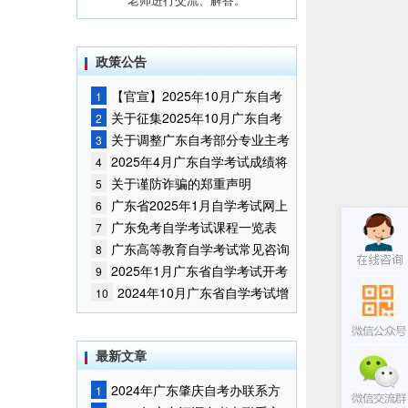
政策公告
【官宣】2025年10月广东自考
1
报名时间通知
关于征集2025年10月广东自考
2
增加开考停考专业部分课程意向的
关于调整广东自考部分专业主考
3
通告
学校的通知
2025年4月广东自学考试成绩将
4
于5月9日公布
关于谨防诈骗的郑重声明
5
广东省2025年1月自学考试网上
6
报名报考须知
广东免考自学考试课程一览表
7
广东高等教育自学考试常见咨询
8
问题
2025年1月广东省自学考试开考
9
课程考试时间安排和使用教材的通
2024年10月广东省自学考试增
10
知
加一门开考课程的通告
最新文章
2024年广东肇庆自考办联系方
1