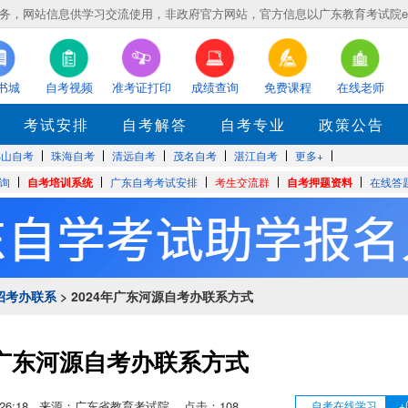
，网站信息供学习交流使用，非政府官方网站，官方信息以广东教育考试院eea.gd
书城
自考视频
准考证打印
成绩查询
免费课程
在线老师
考试安排
自考解答
自考专业
政策公告
佛山自考
珠海自考
清远自考
茂名自考
湛江自考
更多+
询
自考培训系统
广东自考考试安排
考生交流群
自考押题资料
在线答
招考办联系
> 2024年广东河源自考办联系方式
年广东河源自考办联系方式
8 11:26:18 来源：广东省教育考试院 点击：
108
自考在线学习
+