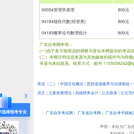
00054管理学原理
800元
04184线性代数(经管类)
800元
04183概率论与数理统计
800元
广东自考网申明：
(一)由于各方面情况的调整与变化本网提供的考试
(二）本网注明信息来源为其他媒体的稿件均为转
等请与本站联系。联系方式：邮件 1105058242@qq
英语（二）
|
中国文化概论
|
思想道德修养与法律基础
|
语文
|
儿童发展理论
|
高级财务会计
|
公共政策
|
公文写
序选择报考专业
广东自学考试网
|
广东省自考网
|
广东自考书籍购
声明：本站为广东
本站地址：广州市