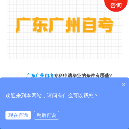
广东广州自考
专科申请毕业的条件有哪些?
×
1、必考课程成绩全部合格。
2、选考课程达到最低的学分或门数要求。
欢迎来到本网站，请问有什么可以帮您？
3、本科专业毕业生加考课程达到所属类的最低学分或门数
要求。
现在咨询
稍后再说
4、实践环节考核或毕业论文成绩与所选的毕业专业、主考
微信公众号
考生交流群
准考证打印
开考科目
自考押题
学校相一致。