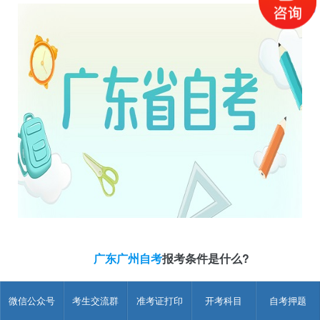
广东广州自考
报考条件是什么?
1.凡中华人民共和国公民，不受年龄、民族、种族的限制，
微信公众号
考生交流群
准考证打印
开考科目
自考押题
坚持四项基本原则，热爱祖国，遵纪守法，并按我省开考专业考
试计划和课程自学考试大纲，学完一门或数门课程的考生(根据开