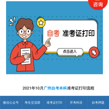
2021年10月
广州自考本科
准考证打印流程
1.考生打开广东省自学考试管理系统
微信公众号
考生交流群
准考证打印
开考科目
自考押题
(http://www.eeagd.edu.cn/selfec/，点击【考生入口】按钮进入
考生登录页面，输入准考证号、密码和验证码登录。