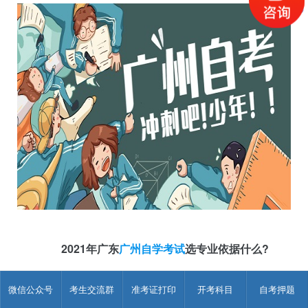
2021年广东
广州自学考试
选专业依据什么?
一般来说，选择专业需要以兴趣爱好为根本，以就业为导
微信公众号
考生交流群
准考证打印
开考科目
自考押题
向。