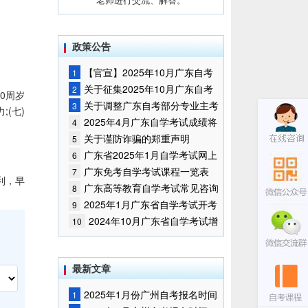
政策公告
【官宣】2025年10月广东自考
1
报名时间通知
关于征集2025年10月广东自考
2
0周岁
增加开考停考专业部分课程意向的
关于调整广东自考部分专业主考
3
;(七)
通告
学校的通知
2025年4月广东自学考试成绩将
4
于5月9日公布
关于谨防诈骗的郑重声明
5
广东省2025年1月自学考试网上
6
报名报考须知
广东免考自学考试课程一览表
7
利，早
广东高等教育自学考试常见咨询
8
问题
2025年1月广东省自学考试开考
9
课程考试时间安排和使用教材的通
2024年10月广东省自学考试增
10
知
加一门开考课程的通告
最新文章
2025年1月份广州自考报名时间
1