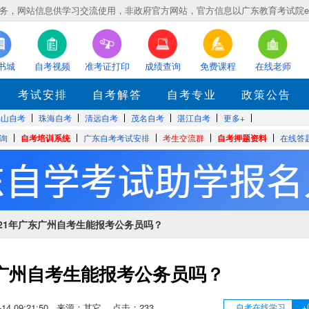
，网站信息供学习交流使用，非政府官方网站，官方信息以广东教育考试院eea.gd
书城
自考视频
准考证打印
成绩查询
免费课程
在线老师
考试安排
自考解答
自考专业
政策公告
佛山自考
珠海自考
清远自考
茂名自考
湛江自考
更多+
询
自考培训系统
广东自考考试安排
考生交流群
自考押题资料
在线答
2021年广东广州自考生能报考公务员吗？
东广州自考生能报考公务员吗？
09-14 09:21:50 来源：其它 点击：
233
自考在线学习
+