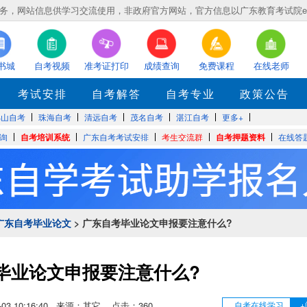
，网站信息供学习交流使用，非政府官方网站，官方信息以广东教育考试院eea.gd
书城
自考视频
准考证打印
成绩查询
免费课程
在线老师
考试安排
自考解答
自考专业
政策公告
佛山自考
珠海自考
清远自考
茂名自考
湛江自考
更多+
询
自考培训系统
广东自考考试安排
考生交流群
自考押题资料
在线答
广东自考毕业论文
> 广东自考毕业论文申报要注意什么?
毕业论文申报要注意什么?
03-03 10:16:40 来源：其它 点击：
360
自考在线学习
+