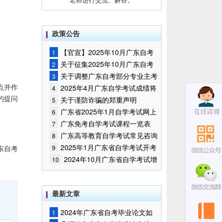
政策公告
【官宣】2025年10月广东自考
1
报名时间通知
关于征集2025年10月广东自考
2
增加开考停考专业部分课程意向的
关于调整广东自考部分专业主考
3
通告
学校的通知
点并作
2025年4月广东自学考试成绩将
4
的提问
于5月9日公布
关于谨防诈骗的郑重声明
5
广东省2025年1月自学考试网上
6
报名报考须知
广东免考自学考试课程一览表
7
广东高等教育自学考试常见咨询
8
问题
2025年1月广东省自学考试开考
东自考
9
课程考试时间安排和使用教材的通
2024年10月广东省自学考试增
10
知
加一门开考课程的通告
最新文章
2024年广东省自考毕业论文如
1