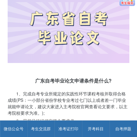
广东自考毕业论文申请条件是什么?
1、完成自考专业所规定的实践性环节课程考核并取得合格
成绩(PS：一小部分省份学校专业考过七门以上或者差一门毕业
就能申请论文，建议大家进入主考院校官网查看论文要求，以主
考院校要求为准。);
2、思想品德经鉴定符合要求者;
微信公众号
考生交流群
准考证打印
开考科目
自考押题
3、完成自考专业考试计划规定的理论课程且考试成绩合格
者。