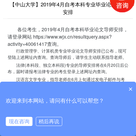
【中山大学】2019年4月自考本科专业毕业论文导师
安排
各位考生，2019年4月自考本科毕业论文导师安排，
请登录网站 https://www.wjx.cn/resultquery.aspx?
activity=40061417查询。
行政管理学、计算机类专业毕业论文导师安排已公布，现可
登陆上述网址内查询。查询导师后，请学生主动联系指导老师。
法律(本科段、独立本科段)专业的导师安排将在6月20日后公
布，届时请报考法律专业的考生登录上述网址内查询。
汉语言文学专业，指导老师在6月上旬通过发电子邮件与考
生联系，请考生留意查收邮件。
×
考生可根据个人报考专业下载本通知内的附件，查看论文写
作说明。
欢迎来到本网站，请问有什么可以帮您？
自学考试办公室
2019年6月11日
现在咨询
稍后再说
微信公众号
考生交流群
准考证打印
开考科目
自考押题