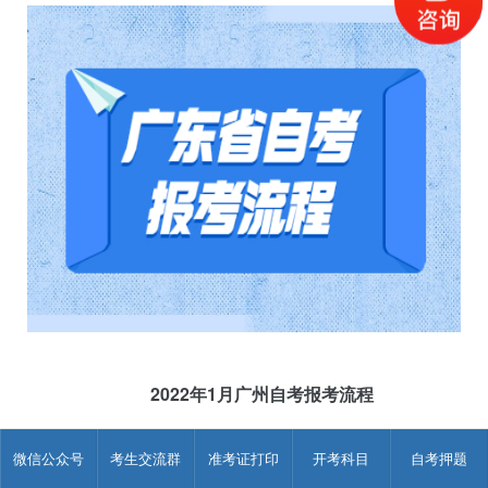
2022年1月广州自考报考流程
首次参加自学考试的新考生须先办理新生报名手续，然后才
微信公众号
考生交流群
准考证打印
开考科目
自考押题
可选择课程报考。已进行过新生报名，取得准考证号且个人信息
完整的考生可直接报考(操作流程详见附件1)。对于个人信息资料