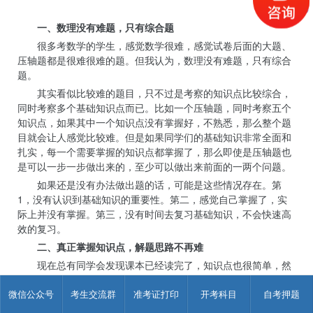
一、数理没有难题，只有综合题
很多考数学的学生，感觉数学很难，感觉试卷后面的大题、
压轴题都是很难很难的题。但我认为，数理没有难题，只有综合
题。
其实看似比较难的题目，只不过是考察的知识点比较综合，
同时考察多个基础知识点而已。比如一个压轴题，同时考察五个
知识点，如果其中一个知识点没有掌握好，不熟悉，那么整个题
目就会让人感觉比较难。但是如果同学们的基础知识非常全面和
扎实，每一个需要掌握的知识点都掌握了，那么即使是压轴题也
是可以一步一步做出来的，至少可以做出来前面的一两个问题。
如果还是没有办法做出题的话，可能是这些情况存在。第
1，没有认识到基础知识的重要性。第二，感觉自己掌握了，实
际上并没有掌握。第三，没有时间去复习基础知识，不会快速高
效的复习。
二、真正掌握知识点，解题思路不再难
现在总有同学会发现课本已经读完了，知识点也很简单，然
而却觉得题目非常难，没有解题思路。解决这个问题的方法实际
上很简单，那就是需要自己多总结，从题目中提炼基础知识，除
微信公众号
考生交流群
准考证打印
开考科目
自考押题
了课本上的基本概念和公式外，还需要对题目进行概括和分析。