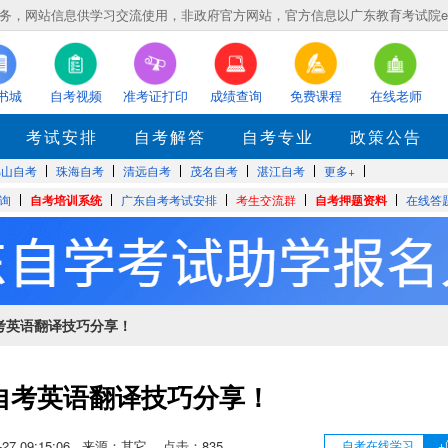
，网站信息供学习交流使用，非政府官方网站，官方信息以广东教育考试院eea.gd
书城
自考视频
准考证打印
成绩查询
免费课程
在线老师
考试安排
自考解答
自考专业
政策公告
佛山自考
珠海自考
清远自考
茂名自考
湛江自考
更多+
询
自考培训系统
广东自考考试安排
考生交流群
自考押题资料
在线答
考英语翻译技巧分享！
自考英语翻译技巧分享！
07-27 09:15:06 来源：其它 点击：
835
自考在线学习
+