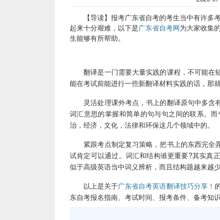
【导读】报考广东省自考的考生当中有许多考生
起来十分艰难，以下是
广东省自考网
为大家收集
生能够有所帮助。
翻译是一门需要大量实践的课程，不可能在短
能在考试前能进行一些新翻译材料实践的话，那
灵活处理课外考点，书上的翻译原句中多含有
词汇意思的掌握和简单的句与句之间的联系。而
治，经济，文化，法律和环保这几个领域中的。
紧跟考点制定复习策略，把书上的东西完全弄
试肯定可以通过。词汇和结构谁更重要?其实真
似于高级英语当中词义辨析，而且结构题越来越
以上是关于
广东省自考英语翻译技巧分享！
东自考报名指南、考试时间、报考条件、备考知