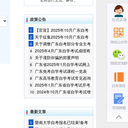
政策公告
【官宣】2025年10月广东自考
1
报名时间通知
关于征集2025年10月广东自考
2
增加开考停考专业部分课程意向的
关于调整广东自考部分专业主考
3
通告
学校的通知
2025年4月广东自学考试成绩将
4
于5月9日公布
关于谨防诈骗的郑重声明
5
广东省2025年1月自学考试网上
6
报名报考须知
广东免考自学考试课程一览表
7
广东高等教育自学考试常见咨询
8
问题
2025年1月广东省自学考试开考
9
课程考试时间安排和使用教材的通
2024年10月广东省自学考试增
10
知
加一门开考课程的通告
最新文章
暨南大学自考报名已结束!备考
1