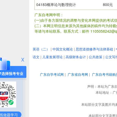
04183概率论与数理统计
800元
广东自考网申明：
(一)由于各方面情况的调整与变化本网提供的考试
(二）本网注明信息来源为其他媒体的稿件均为转
等请与本站联系。联系方式：邮件 1105058242@qq
英语（二）
|
中国文化概论
|
思想道德修养与法律基础
|
语文
|
儿童发展理论
|
高级财务会计
|
公共政策
|
公文写
序选择报考专业
广东自学考试网
|
广东省自考网
|
广东自考书籍购
声明：本站为广东
本站地址：广州市
本站部分文字及图片均来
线做题学习
本站部分文字及图片