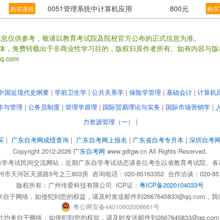
0051管理系统中计算机应用
800元
购买课程
购买
信息仅供参考，敬请以教育考试院及院校官方公布的正式信息为准。
载体，免费转载出于非商业性学习目的，版权归原作者所有。如有内容与版
.com
中国近现代史纲要
|
学前卫生学
|
公共关系学
|
保险学管理
|
基础会计
|
计算机
作与管理
|
公务员制度
|
管理学原理
|
国际贸易理论与实务
|
国际市场营销学
|
力资源管理（一）
|
买
|
广东自考网成绩查询
|
广东自考网上报名
|
广东省自考专升本
|
深圳自考
Copyright 2012-2026
广东自考网
www.gdtgw.cn All Rights Reserved.
自学考试民间交流网站，近期广东自学考试动态请各位考生以省教育考试院、各
天河区天源路5号之三803房 咨询电话：020-85163352 合作洽谈：020-851
版权所有：
广州传爱科技有限公司
ICP证：
粤ICP备2020104033号
自于网络，如侵犯到您的权益，请及时发送邮件到2667645833@qq.com
粤
公网安备
44010602008661
号
均来自于网络，如侵犯到您的权益，请及时发送邮件到2667645833@qq.c