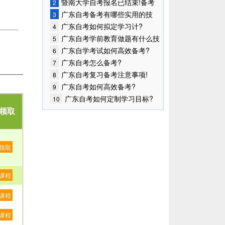
开始!
暨南大学自考报名已结束!备考
2
开始!
广东自考备考有哪些实用的技
3
巧?
广东自考如何拟定学习计?
4
广东自考学前教育做题有什么技
5
巧?
广东自学考试如何高效备考?
6
广东自考怎么备考?
7
广东自考复习备考注意事项!
8
广东自考如何高效备考?
9
广东自考如何定制学习目标?
10
领取
领取
课程
课程
课程