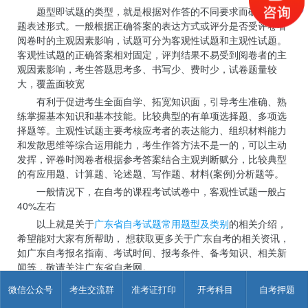
题型即试题的类型，就是根据对作答的不同要求而确定的试
题表述形式。一般根据正确答案的表达方式或评分是否受评卷者
阅卷时的主观因素影响，试题可分为客观性试题和主观性试题。
客观性试题的正确答案相对固定，评判结果不易受到阅卷者的主
观因素影响，考生答题思考多、书写少、费时少，试卷题量较
大，覆盖面较宽
有利于促进考生全面自学、拓宽知识面，引导考生准确、熟
练掌握基本知识和基本技能。比较典型的有单项选择题、多项选
择题等。主观性试题主要考核应考者的表达能力、组织材料能力
和发散思维等综合运用能力，考生作答方法不是一的，可以主动
发挥，评卷时阅卷者根据参考答案结合主观判断赋分，比较典型
的有应用题、计算题、论述题、写作题、材料(案例)分析题等。
一般情况下，在自考的课程考试试卷中，客观性试题一般占
40%左右
以上就是关于
广东省自考试题常用题型及类别
的相关介绍，
希望能对大家有所帮助， 想获取更多关于广东自考的相关资讯，
如广东自考报名指南、考试时间、报考条件、备考知识、相关新
闻等，敬请关注广东省自考网。
微信公众号
考生交流群
准考证打印
开考科目
自考押题