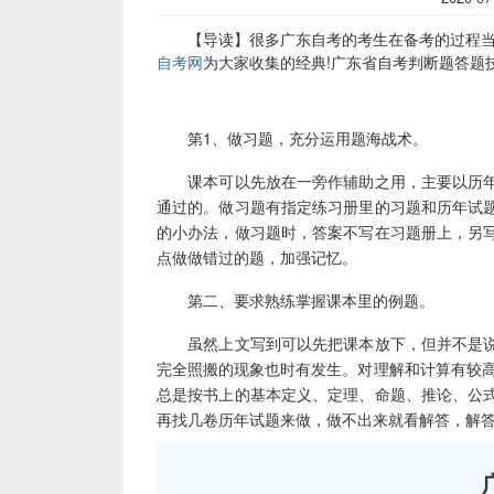
【导读】很多广东自考的考生在备考的过程当中
自考网
为大家收集的经典!广东省自考判断题答题
第1、做习题，充分运用题海战术。
课本可以先放在一旁作辅助之用，主要以历年
通过的。做习题有指定练习册里的习题和历年试
的小办法，做习题时，答案不写在习题册上，另
点做做错过的题，加强记忆。
第二、要求熟练掌握课本里的例题。
虽然上文写到可以先把课本放下，但并不是说
完全照搬的现象也时有发生。对理解和计算有较高
总是按书上的基本定义、定理、命题、推论、公
再找几卷历年试题来做，做不出来就看解答，解答