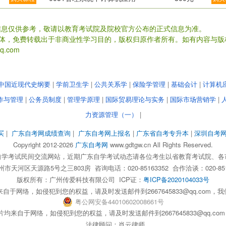
信息仅供参考，敬请以教育考试院及院校官方公布的正式信息为准。
载体，免费转载出于非商业性学习目的，版权归原作者所有。如有内容与版
.com
中国近现代史纲要
|
学前卫生学
|
公共关系学
|
保险学管理
|
基础会计
|
计算机
作与管理
|
公务员制度
|
管理学原理
|
国际贸易理论与实务
|
国际市场营销学
|
力资源管理（一）
|
买
|
广东自考网成绩查询
|
广东自考网上报名
|
广东省自考专升本
|
深圳自考
Copyright 2012-2026
广东自考网
www.gdtgw.cn All Rights Reserved.
自学考试民间交流网站，近期广东自学考试动态请各位考生以省教育考试院、各
天河区天源路5号之三803房 咨询电话：020-85163352 合作洽谈：020-851
版权所有：
广州传爱科技有限公司
ICP证：
粤ICP备2020104033号
自于网络，如侵犯到您的权益，请及时发送邮件到2667645833@qq.com
粤
公网安备
44010602008661
号
均来自于网络，如侵犯到您的权益，请及时发送邮件到2667645833@qq.c
法律顾问：肖云律师