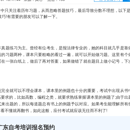
只关注着历年习题，从而忽略答题技巧，最后导致分数不理想，以下
技巧!有需要的朋友可以了解一下。
真题练习为主。曾经有位考生，是报法律专业的，她的科目就几乎是靠
题的习题两种，课本只要粗略的看过一遍，就可以开始做习题。这里有个
写在一张白纸上，做后了再对答案，如果做错了就在题目上做小记号，下
完全就可以不理会课本，课本里的例题也十分的重要，考试中出现从书
要求的，比如高数，编程之类，就要求熟练掌握课本里的例题了;由于出
式来出题的，所以每道题总有书上的例题予以对应。如果考生能理解所有
看不懂就再翻书，如此这般，应付考试就应该无往而不利了!
广东自考培训报名预约