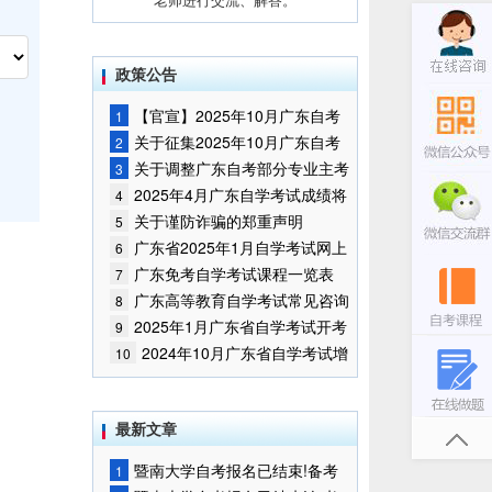
政策公告
【官宣】2025年10月广东自考
1
报名时间通知
关于征集2025年10月广东自考
2
增加开考停考专业部分课程意向的
关于调整广东自考部分专业主考
3
通告
学校的通知
2025年4月广东自学考试成绩将
4
于5月9日公布
关于谨防诈骗的郑重声明
5
广东省2025年1月自学考试网上
6
报名报考须知
广东免考自学考试课程一览表
7
广东高等教育自学考试常见咨询
8
问题
2025年1月广东省自学考试开考
9
课程考试时间安排和使用教材的通
2024年10月广东省自学考试增
10
知
加一门开考课程的通告
最新文章
暨南大学自考报名已结束!备考
1