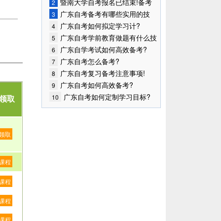
开始!
暨南大学自考报名已结束!备考
2
开始!
广东自考备考有哪些实用的技
3
巧?
广东自考如何拟定学习计?
4
广东自考学前教育做题有什么技
5
巧?
广东自学考试如何高效备考?
6
广东自考怎么备考?
7
广东自考复习备考注意事项!
8
广东自考如何高效备考?
9
广东自考如何定制学习目标?
10
领取
领取
课程
课程
课程
课程