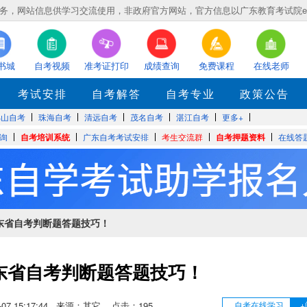
，网站信息供学习交流使用，非政府官方网站，官方信息以广东教育考试院eea.gd
书城
自考视频
准考证打印
成绩查询
免费课程
在线老师
考试安排
自考解答
自考专业
政策公告
佛山自考
珠海自考
清远自考
茂名自考
湛江自考
更多+
询
自考培训系统
广东自考考试安排
考生交流群
自考押题资料
在线答
东省自考判断题答题技巧！
东省自考判断题答题技巧！
07-07 15:17:44 来源：其它 点击：
195
自考在线学习
+