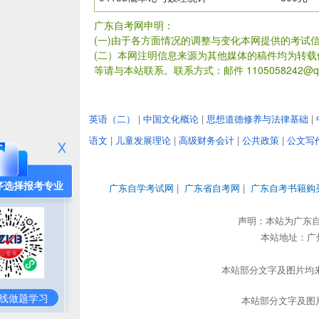
广东自考网申明：
(一)由于各方面情况的调整与变化本网提供的考试
(二）本网注明信息来源为其他媒体的稿件均为转
等请与本站联系。联系方式：邮件 1105058242@qq
英语（二）
|
中国文化概论
|
思想道德修养与法律基础
|
语文
|
儿童发展理论
|
高级财务会计
|
公共政策
|
公文写
序选择报考专业
广东自学考试网
|
广东省自考网
|
广东自考书籍购
声明：本站为广东
本站地址：广州市
本站部分文字及图片均来
线做题学习
本站部分文字及图片