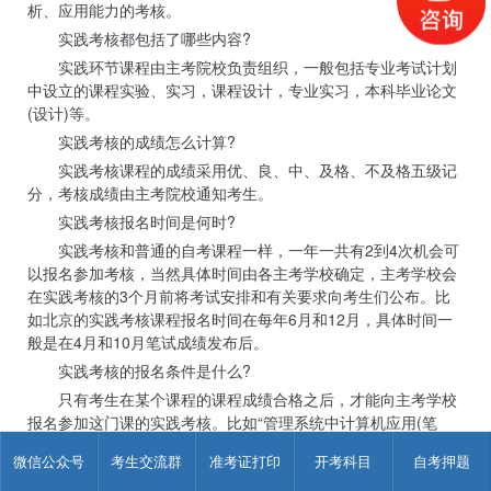
析、应用能力的考核。
实践考核都包括了哪些内容?
实践环节课程由主考院校负责组织，一般包括专业考试计划
中设立的课程实验、实习，课程设计，专业实习，本科毕业论文
(设计)等。
实践考核的成绩怎么计算?
实践考核课程的成绩采用优、良、中、及格、不及格五级记
分，考核成绩由主考院校通知考生。
实践考核报名时间是何时?
实践考核和普通的自考课程一样，一年一共有2到4次机会可
以报名参加考核，当然具体时间由各主考学校确定，主考学校会
在实践考核的3个月前将考试安排和有关要求向考生们公布。比
如北京的实践考核课程报名时间在每年6月和12月，具体时间一
般是在4月和10月笔试成绩发布后。
实践考核的报名条件是什么?
只有考生在某个课程的课程成绩合格之后，才能向主考学校
报名参加这门课的实践考核。比如“管理系统中计算机应用(笔
试)”通过后才可以报名“管理系统中计算机应用(上机)”的实践课
微信公众号
考生交流群
准考证打印
开考科目
自考押题
程。报名时应出示准考证、身份证，以及提供主考院校要求的相
应资料。