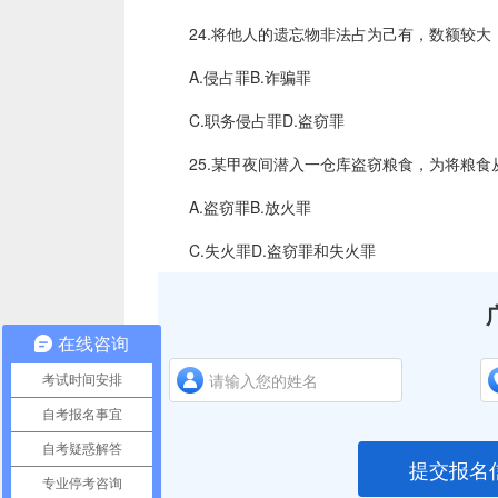
24.将他人的遗忘物非法占为己有，数额较大，
A.侵占罪B.诈骗罪
C.职务侵占罪D.盗窃罪
25.某甲夜间潜入一仓库盗窃粮食，为将粮食从
A.盗窃罪B.放火罪
C.失火罪D.盗窃罪和失火罪
在线咨询
考试时间安排
自考报名事宜
自考疑惑解答
提交报名
专业停考咨询