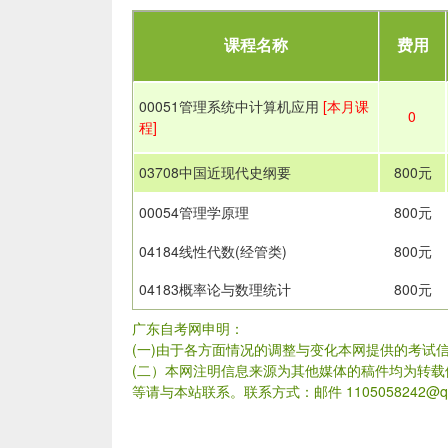
课程名称
费用
00051管理系统中计算机应用
[本月课
0
程]
03708中国近现代史纲要
800元
00054管理学原理
800元
04184线性代数(经管类)
800元
04183概率论与数理统计
800元
广东自考网申明：
(一)由于各方面情况的调整与变化本网提供的考试
(二）本网注明信息来源为其他媒体的稿件均为转
等请与本站联系。联系方式：邮件 1105058242@qq