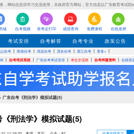
，网站信息供学习交流使用，非政府官方网站，官方信息以广东教育考试院eea.gd
书城
自考视频
准考证打印
成绩查询
免费课程
在线老师
考试安排
自考解答
自考专业
政策公告
佛山自考
珠海自考
清远自考
茂名自考
湛江自考
更多+
询
自考培训系统
广东自考考试安排
考生交流群
自考押题资料
在线答
> 广东自考《刑法学》模拟试题(5)
《刑法学》模拟试题(5)
05-31 11:19:22 来源：其它 点击：
87
自考在线学习
+