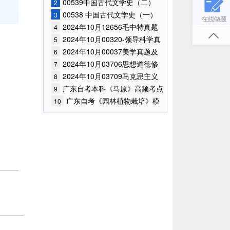
题答案汇总
00539中国古代文学史（二）
2
2410真题及答案（考生回忆版）
00538 中国古代文学史（一）
3
2024年10月真题及答案（考生回忆
2024年10月12656毛中特真题
4
版）
及答案（考生回忆版）
2024年10月00320-领导科学真
5
题及答案（考生回忆版）
2024年10月00037美学真题及
6
答案（考生回忆版）
2024年10月03706思想道德修
7
养与法律基础真题及答案（考生回
2024年10月03709马克思主义
8
忆版）
基本原理概论真题及答案（考生回
广东自考本科《马原》高频考点
9
忆版）
(2)
广东自考《园林植物栽培》模
10
拟试题及答案(8)