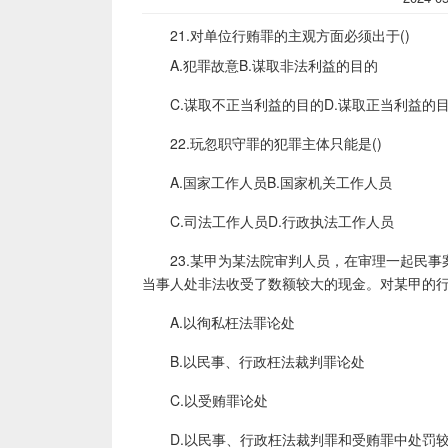
21.对单位行贿罪的主观方面必须出于()
A.犯罪故意B.谋取非法利益的目的
C.谋取不正当利益的目的D.谋取正当利益的
22.玩忽职守罪的犯罪主体只能是()
A.国家工作人员B.国家机关工作人员
C.司法工作人员D.行政执法工作人员
23.某甲为某法院审判人员，在审理一起民事
当事人处非法收受了数额较大的现金。对某甲的行
A.以徇私枉法罪论处
B.以民事、行政枉法裁判罪论处
C.以受贿罪论处
D.以民事、行政枉法裁判罪和受贿罪中处罚较