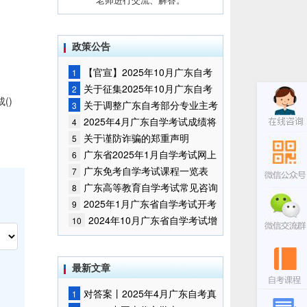
政策公告
【官宣】2025年10月广东自考
1
报名时间通知
关于征集2025年10月广东自考
2
()
增加开考停考专业部分课程意向的
关于调整广东自考部分专业主考
3
通告
学校的通知
2025年4月广东自学考试成绩将
4
于5月9日公布
关于谨防诈骗的郑重声明
5
广东省2025年1月自学考试网上
6
报名报考须知
广东免考自学考试课程一览表
7
广东高等教育自学考试常见咨询
8
问题
2025年1月广东省自学考试开考
9
课程考试时间安排和使用教材的通
2024年10月广东省自学考试增
10
知
加一门开考课程的通告
最新文章
对答案丨2025年4月广东自考真
1